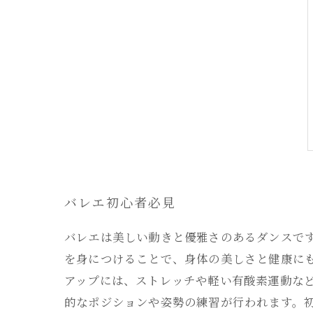
バレエ初心者必見
バレエは美しい動きと優雅さのあるダンスで
を身につけることで、身体の美しさと健康に
アップには、ストレッチや軽い有酸素運動な
的なポジションや姿勢の練習が行われます。