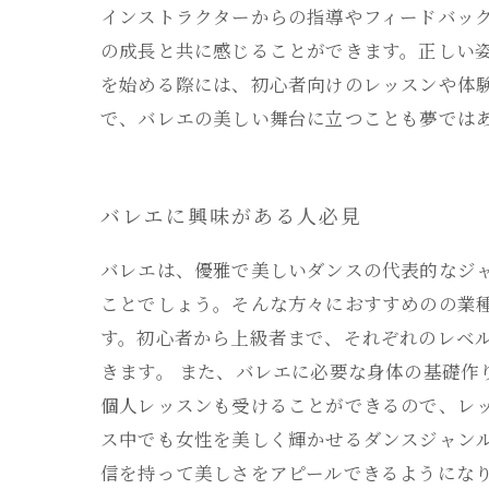
インストラクターからの指導やフィードバッ
の成長と共に感じることができます。正しい
を始める際には、初心者向けのレッスンや体
で、バレエの美しい舞台に立つことも夢では
バレエに興味がある人必見
バレエは、優雅で美しいダンスの代表的なジ
ことでしょう。そんな方々におすすめのの業
す。初心者から上級者まで、それぞれのレベ
きます。 また、バレエに必要な身体の基礎作
個人レッスンも受けることができるので、レ
ス中でも女性を美しく輝かせるダンスジャン
信を持って美しさをアピールできるようにな