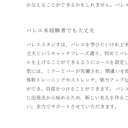
かなえることができるかもしれません。バレ
バレエ未経験者でも大丈夫
バレエスタジオは、バレエを学びたいけれど
丈夫というキャッチフレーズ通り、初めてバ
ルを上げることができるようにコースを設定
室には、ミラーとバーが完備され、間違いを
体幹トレーニングやストレッチ、筋力アップ
ができ、自信をつけることができます。 バ
じ出発点から始めるため、新しい友人を作る
い。全力でサポートさせていただきます。