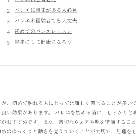
バレエに興味がある人必見
バレエ未経験者でも大丈夫
初めてのバレエレッスン
趣味にして健康になろう
すが、初めて触れる人にとっては難しく感じることが多い
も良い効果があります。 バレエを始める前に、しっかりと
どがおすすめです。また、適切なウェアや靴を準備すること
初めはゆっくりと動きを覚えていくことが大切で、無理を