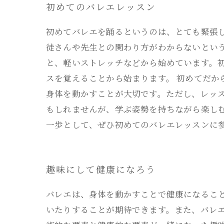
初めてのバレエレッスン
初めてバレエを踊るというのは、とても緊張
徒さんや先生との関わり方がわからないとい
と、軽いストレッチなどから始めています。
スを覚えることから始まります。 初めてだ
身体を動かすことが大切です。ただし、レッ
もしれませんが、学ぶ姿勢を持ちながら楽し
一歩として、ぜひ初めてのバレエレッスンに
趣味にして健康になろう
バレエは、身体を動かすことで健康になるこ
いたりすることが期待できます。また、バレ