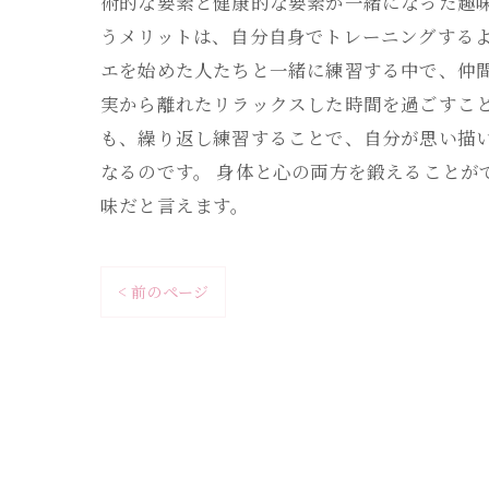
術的な要素と健康的な要素が一緒になった趣
うメリットは、自分自身でトレーニングする
エを始めた人たちと一緒に練習する中で、仲
実から離れたリラックスした時間を過ごすこ
も、繰り返し練習することで、自分が思い描
なるのです。 身体と心の両方を鍛えること
味だと言えます。
< 前のページ