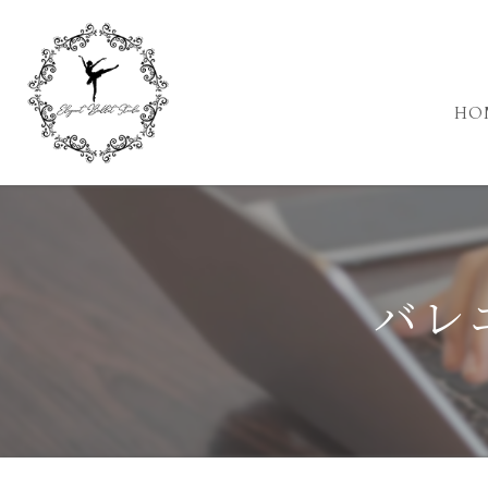
HO
バレ