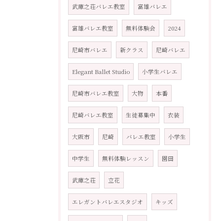
武庫之荘バレエ教室
富雄バレエ
富雄バレエ教室
無料体験会
2024
尼崎市バレエ
新クラス
尼崎バレエ
Elegant Ballet Studio
小学生バレエ
尼崎市バレエ教室
大物
本番
尼崎バレエ教室
生徒募集中
衣装
大阪市
尼崎
バレエ教室
小学生
中学生
無料体験レッスン
園田
武庫之荘
立花
エレガントバレエスタジオ
キッズ