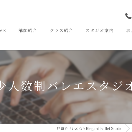
ME
講師紹介
クラス紹介
スタジオ案内
お
尼崎スタジオ
武庫之荘スタジオ
少人数制バレエスタジ
尼崎でバレエならElegant Ballet Studio