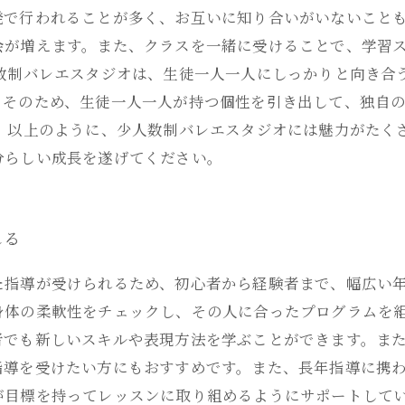
発で行われることが多く、お互いに知り合いがいないこと
会が増えます。また、クラスを一緒に受けることで、学習
人数制バレエスタジオは、生徒一人一人にしっかりと向き合
。そのため、生徒一人一人が持つ個性を引き出して、独自
。 以上のように、少人数制バレエスタジオには魅力がたく
分らしい成長を遂げてください。
れる
た指導が受けられるため、初心者から経験者まで、幅広い
身体の柔軟性をチェックし、その人に合ったプログラムを
者でも新しいスキルや表現方法を学ぶことができます。ま
指導を受けたい方にもおすすめです。また、長年指導に携
が目標を持ってレッスンに取り組めるようにサポートして