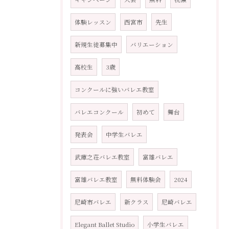
体験レッスン
西宮市
先生
新規生徒募集中
バリエーション
高校生
3歳
コンクールに強いバレエ教室
バレエコンクール
初めて
舞台
発表会
中学生バレエ
武庫之荘バレエ教室
富雄バレエ
富雄バレエ教室
無料体験会
2024
尼崎市バレエ
新クラス
尼崎バレエ
Elegant Ballet Studio
小学生バレエ