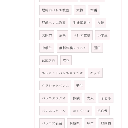
尼崎市バレエ教室
大物
本番
尼崎バレエ教室
生徒募集中
衣装
大阪市
尼崎
バレエ教室
小学生
中学生
無料体験レッスン
園田
武庫之荘
立花
エレガントバレエスタジオ
キッズ
クラシックバレエ
子供
バレエスタジオ
体験
大人
子ども
バレエスクール
コンクール
初心者
バレエ発表会
兵庫県
塚口
尼崎市