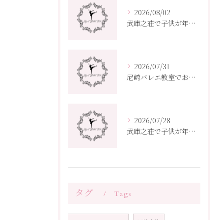
2026/08/02
武庫之荘で子供が年度から始めるバレエ教室選びとクラス編成ポイント
2026/07/31
尼崎バレエ教室でおすすめ兵庫県の選び方と子供大人向け通いやすさ比較
2026/07/28
武庫之荘で子供が年度ごとに通えるバレエ教室選びガイド
タグ
Tags