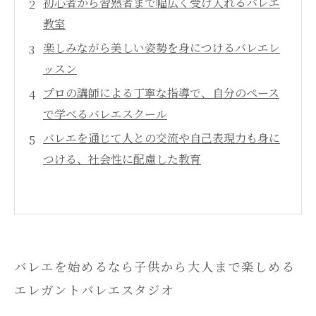
初心者から習熟者まで幅広く受け入れるバレエ
教室
楽しみながら美しい姿勢を身につけるバレエレ
ッスン
プロの講師による丁寧な指導で、自分のペース
で学べるバレエスクール
バレエを通じて人との交流や自己表現力も身に
つける、社会性に配慮した教育
バレエを始めるなら子供から大人まで楽しめる
エレガントバレエスタジオ