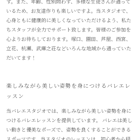
す。また、年齢、性別問わず、多様な生徒さんが通って
いるため、お友達作りも楽しいですよ。当スタジオで、
心身ともに健康的に美しくなっていただけるよう、私た
ちスタッフが全力でサポート致します。皆様のご参加を
心よりお待ちしております。塚口、園田、芦屋、西宮、
立花、杭瀬、武庫之荘などいろんな地域から通っていた
だいてます！
楽しみながら美しい姿勢を身につけるバレエレ
ッスン
当バレエスタジオでは、楽しみながら美しい姿勢を身に
つけるバレエレッスンを提供しています。 バレエは美し
い動きと優美なポーズで、姿勢を良くすることができる
スポーツです。当スタジオのレッスンは、初心者から経