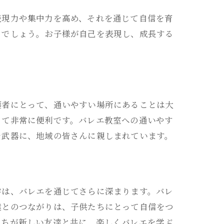
表現力や集中力を高め、それを通じて自信を育
るでしょう。お子様が自己を表現し、成長する
護者にとって、通いやすい場所にあることは大
って非常に便利です。バレエ教室への通いやす
を武器に、地域の皆さんに親しまれています。
絆は、バレエを通じてさらに深まります。バレ
達とのつながりは、子供たちにとって自信をつ
たちが新しい友達と共に、楽しくバレエを学ぶ