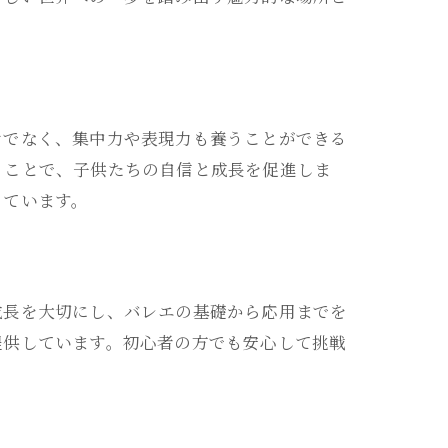
で
けでなく、集中力や表現力も養うことができる
くことで、子供たちの自信と成長を促進しま
っています。
成長を大切にし、バレエの基礎から応用までを
提供しています。初心者の方でも安心して挑戦