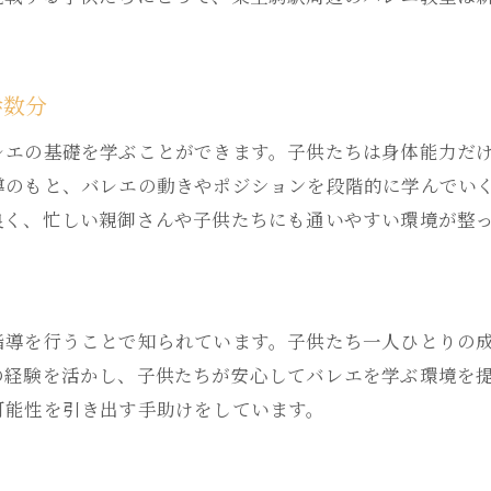
バレエ教室で育む子供たちの可能性—東生駒駅の近く
バレエが子供たちの創造力を引き出す
柔軟性と体力を養うためのバレエレッスン
歩数分
講師陣が子供たちに寄り添った指導を実践
レエの基礎を学ぶことができます。子供たちは身体能力だ
多様なレッスン内容で飽きずに学べる
導のもと、バレエの動きやポジションを段階的に学んでい
バレエ教室での成功体験が自信を育む
良く、忙しい親御さんや子供たちにも通いやすい環境が整
東生駒駅付近のバレエスタジオの特徴
東生駒駅のバレエ教室が子供たちに教える大切なこと
バレエを通じた礼儀作法の習得
指導を行うことで知られています。子供たち一人ひとりの
音楽とリズム感の養成
の経験を活かし、子供たちが安心してバレエを学ぶ環境を
集中力と忍耐力の向上
可能性を引き出す手助けをしています。
自分を表現する楽しさを学ぶ
仲間と協力することの重要性