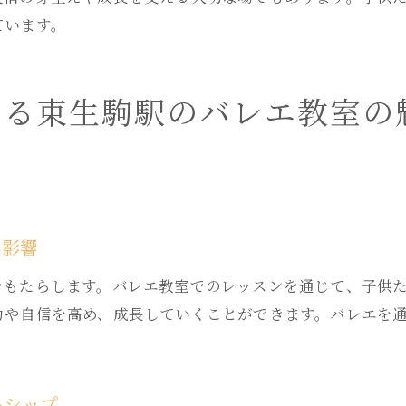
東生駒駅からのアクセスの良さが魅力
ています。
バレエを始めるためのステップガイド
東生駒駅のバレエ教室で学ぶ集中力と表現力の向上
える東生駒駅のバレエ教室の
バレエがもたらす集中力の向上
表現力を養うためのバレエレッスン
音楽と動きの調和を学ぶ
講師の指導で表現力を磨く
子供たちの成長を促すカリキュラム
な影響
バレエ教室での成長を実感する瞬間
をもたらします。バレエ教室でのレッスンを通じて、子供
徒歩数分で行ける東生駒駅のバレエ教室で新しい挑戦
力や自信を高め、成長していくことができます。バレエを
バレエを通じて新しい世界を発見
駅から近いバレエ教室の魅力
新しい挑戦に挑むためのサポート
ーシップ