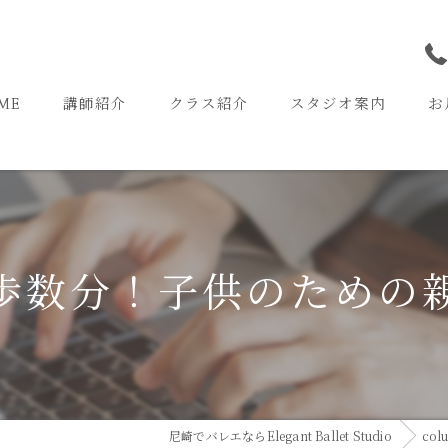
ME
講師紹介
クラス紹介
スタジオ案内
お
尼崎スタジオ
武庫之荘スタジオ
歩数分！子供のための
尼崎でバレエならElegant Ballet Studio
col