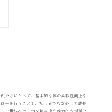
子供たちにとって、基本的な体の柔軟性向上や
ォローを行うことで、初心者でも安心して成長
新しい世界への一歩を踏み出す魅力的な場所と