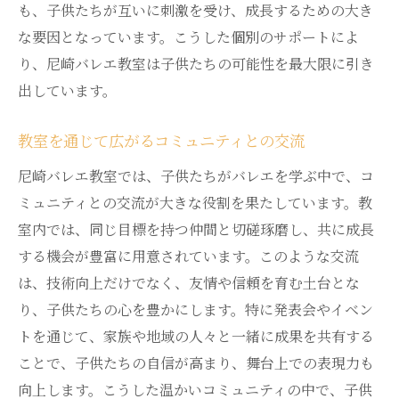
も、子供たちが互いに刺激を受け、成長するための大き
尼崎バレエ教室が育む未来の可能性
な要因となっています。こうした個別のサポートによ
尼崎バレエ教室での体験がもたらす子供たちの
り、尼崎バレエ教室は子供たちの可能性を最大限に引き
成長の可能性
出しています。
体験を通じて成長する子供たちの変化
可能性を広げるための多様なプログラム
教室を通じて広がるコミュニティとの交流
成長を促す教室の指導方法
尼崎バレエ教室では、子供たちがバレエを学ぶ中で、コ
体験が子供たちに与える長期的な影響
ミュニティとの交流が大きな役割を果たしています。教
教室での経験から得る自信と達成感
室内では、同じ目標を持つ仲間と切磋琢磨し、共に成長
する機会が豊富に用意されています。このような交流
未来を見据えた成長のビジョン
は、技術向上だけでなく、友情や信頼を育む土台とな
子供たちの夢を応援する尼崎バレエ教室の特別
り、子供たちの心を豊かにします。特に発表会やイベン
な空間
トを通じて、家族や地域の人々と一緒に成果を共有する
子供たちの夢を実現するための教室の役割
ことで、子供たちの自信が高まり、舞台上での表現力も
バレエがもたらす未来への可能性
向上します。こうした温かいコミュニティの中で、子供