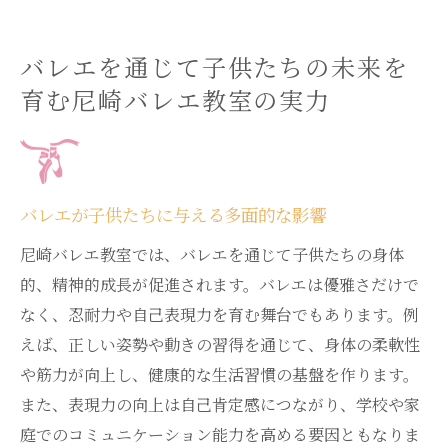
バレエを通じて子供たちの未来を
育む尼崎バレエ教室の実力
バレエが子供たちに与える多面的な影響
尼崎バレエ教室では、バレエを通じて子供たちの身体
的、精神的成長が促進されます。バレエは優雅さだけで
なく、忍耐力や自己表現力を育む舞台でもあります。例
えば、正しい姿勢や動きの習得を通じて、身体の柔軟性
や筋力が向上し、健康的な生活習慣の基盤を作ります。
また、表現力の向上は自己肯定感につながり、学校や家
庭でのコミュニケーション能力を高める要因ともなりま