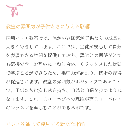
教室の雰囲気が子供たちに与える影響
尼崎バレエ教室では、温かい雰囲気が子供たちの成長に
大きく寄与しています。ここでは、生徒が安心して自分
を表現できる空間を提供しており、講師との関係がとて
も密接です。お互いに信頼し合い、リラックスした状態
で学ぶことができるため、集中力が高まり、技術の習得
が促進されます。教室の雰囲気がポジティブであること
で、子供たちは安心感を持ち、自然と自信を持つように
なります。これにより、学びへの意欲が高まり、バレエ
のレッスンを楽しむことができるのです。
バレエを通じて発見する新たな才能