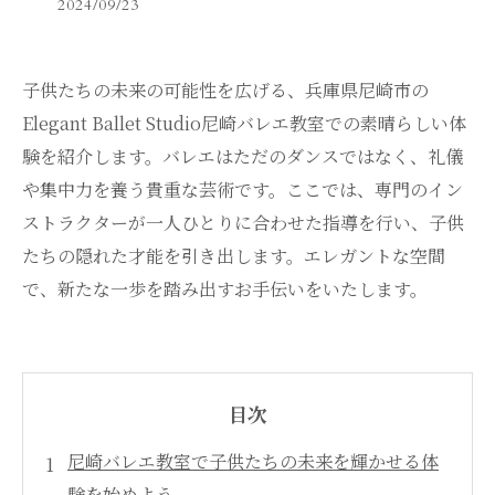
2024/09/23
子供たちの未来の可能性を広げる、兵庫県尼崎市の
Elegant Ballet Studio尼崎バレエ教室での素晴らしい体
験を紹介します。バレエはただのダンスではなく、礼儀
や集中力を養う貴重な芸術です。ここでは、専門のイン
ストラクターが一人ひとりに合わせた指導を行い、子供
たちの隠れた才能を引き出します。エレガントな空間
で、新たな一歩を踏み出すお手伝いをいたします。
目次
尼崎バレエ教室で子供たちの未来を輝かせる体
験を始めよう