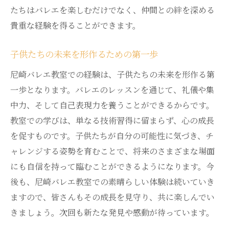
夢を持つことの大切さとそれを支える環境
たちはバレエを楽しむだけでなく、仲間との絆を深める
教室での経験が夢を具体化するステップに
貴重な経験を得ることができます。
夢を追い続けるためのモチベーション作り
子供たちの未来を形作るための第一歩
尼崎バレエ教室が提供する夢を追う力
尼崎バレエ教室での経験は、子供たちの未来を形作る第
一歩となります。バレエのレッスンを通じて、礼儀や集
中力、そして自己表現力を養うことができるからです。
教室での学びは、単なる技術習得に留まらず、心の成長
を促すものです。子供たちが自分の可能性に気づき、チ
ャレンジする姿勢を育むことで、将来のさまざまな場面
にも自信を持って臨むことができるようになります。今
後も、尼崎バレエ教室での素晴らしい体験は続いていき
ますので、皆さんもその成長を見守り、共に楽しんでい
きましょう。次回も新たな発見や感動が待っています。