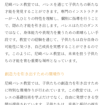
尼崎バレエ教室では、バレエを通じて子供たちの新たな
才能を発見することができます。専門のインストラクタ
ーが一人ひとりの特性を理解し、個別に指導を行うこと
で、隠れた才能を引き出します。バレエはただのダンス
ではなく、身体能力や表現力を養うための素晴らしい手
段です。教室での経験を通じて、子供たちは自分自身の
可能性に気づき、自己成長を実感することができるので
す。このように、尼崎バレエ教室は、未来を担う子供た
ちの才能を育む重要な場所となっています。
創造力を引き出すための環境作り
尼崎バレエ教室では、子供たちの創造力を引き出すため
に特別な環境作りが行われています。この教室では、バ
レエの基礎技術を学ぶだけでなく、自由に発想できる空
間が提供されています。子供たちは、音楽と振付の両方