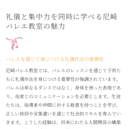
礼儀と集中力を同時に学べる尼崎
バレエ教室の魅力
バレエを通じて身につける礼儀作法の重要性
尼崎バレエ教室では、バレエのレッスンを通じて子供た
ちに礼儀作法を身につける重要性が強調されています。
バレエは単なるダンスではなく、身体を使った表現であ
り、他者とのコミュニケーションを必要とします。生徒
たちは、指導者や仲間に対する敬意を持つことを学び、
正しい挨拶や言葉遣いを通じて社会的スキルを育んでい
きます。こうした経験は、将来にわたる人間関係の構築