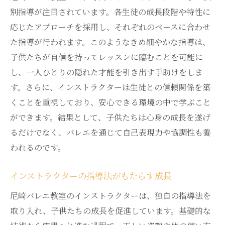
別指導が注目されています。各生徒の成長段階や特性に
応じたアプローチを採用し、それぞれのペースに合わせ
た指導が行われます。このようなきめ細やかな指導は、
子供たちが自信を持ってレッスンに臨むことを可能に
し、一人ひとりの隠れた才能を引き出す手助けをしま
す。さらに、インストラクターは生徒との信頼関係を築
くことを重視しており、安心できる環境の中で学ぶこと
ができます。結果として、子供たちは心身の成長を遂げ
るだけでなく、バレエを通じて自己表現力や協調性も養
われるのです。
インストラクターの指導法がもたらす成長
尼崎バレエ教室のインストラクターは、独自の指導法を
取り入れ、子供たちの成長を促進しています。基礎的な