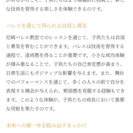
な技術を習得する楽しさを体験できるのです。
バレエを通じて得られる自信と勇気
尼崎バレエ教室でのレッスンを通じて、子供たちは自信
と勇気を育むことができます。バレエは技術を習得する
過程で、達成感を得ることが重要です。小さな成功体験
が積み重なることで、子供たちの自己肯定感が高まり、
日常生活にもポジティブな影響を与えます。また、舞台
でのパフォーマンスを通じて、多くの人々の前で自分を
表現する機会が与えられ、緊張感を克服する経験もでき
ます。このような体験が、子供たちの成長において重要
な役割を果たすのです。
未来への第一歩を踏み出すきっかけ