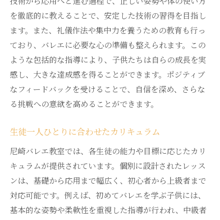
技術から応用へと進む過程で、正しい姿勢や体の使い方
を徹底的に教えることで、安定した技術の習得を目指し
ます。また、礼儀作法や集中力を養うための教育も行っ
ており、バレエに必要な心の準備も整えられます。この
ような包括的な指導により、子供たちは自らの成長を実
感し、大きな達成感を得ることができます。ポジティブ
なフィードバックを受けることで、自信を深め、さらな
る挑戦への意欲を高めることができます。
生徒一人ひとりに合わせたカリキュラム
尼崎バレエ教室では、各生徒の能力や目標に応じたカリ
キュラムが提供されています。個別に設計されたレッス
ンは、基礎から応用まで幅広く、初心者から上級者まで
対応可能です。例えば、初めてバレエを学ぶ子供には、
基本的な姿勢や柔軟性を重視した指導が行われ、中級者