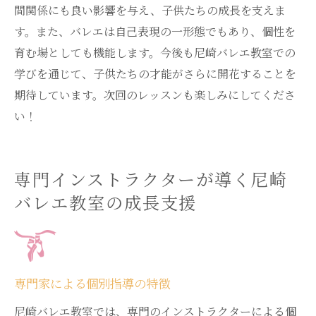
間関係にも良い影響を与え、子供たちの成長を支えま
す。また、バレエは自己表現の一形態でもあり、個性を
育む場としても機能します。今後も尼崎バレエ教室での
学びを通じて、子供たちの才能がさらに開花することを
期待しています。次回のレッスンも楽しみにしてくださ
い！
専門インストラクターが導く尼崎
バレエ教室の成長支援
専門家による個別指導の特徴
尼崎バレエ教室では、専門のインストラクターによる個