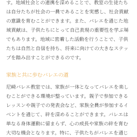
す。地域社会との連携を深めることで、教室の生徒たち
は自分たちが社会の一員であることを実感し、社会貢献
の意識を育むことができます。また、バレエを通じた地
域貢献は、子供たちにとって自己表現の重要性を学ぶ場
でもあります。地域に密着した活動を行うことで、子供
たちは自然と自信を持ち、将来に向けての大きなステッ
プを踏み出すことができるのです。
家族と共に歩むバレエの道
尼崎バレエ教室では、家族が一体となってバレエを楽し
むことができる環境が整っています。親子で参加できる
レッスンや親子での発表会など、家族全員が参加するイ
ベントを通じて、絆を深めることができます。バレエは
単なる身体運動に留まらず、心の成長や家族の絆を育む
大切な機会となります。特に、子供たちがバレエを通じ