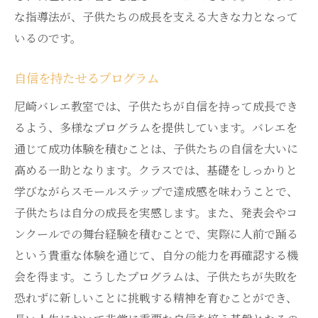
な指導法が、子供たちの成長を支える大きな力となって
いるのです。
自信を持たせるプログラム
尼崎バレエ教室では、子供たちが自信を持って成長でき
るよう、多様なプログラムを提供しています。バレエを
通じて成功体験を積むことは、子供たちの自信を大いに
高める一助となります。クラスでは、基礎をしっかりと
学びながらスモールステップで達成感を味わうことで、
子供たちは自分の成長を実感します。また、発表会やコ
ンクールでの舞台経験を積むことで、実際に人前で踊る
という貴重な体験を通じて、自分の能力を再確認する機
会を得ます。こうしたプログラムは、子供たちが失敗を
恐れずに新しいことに挑戦する精神を育むことができ、