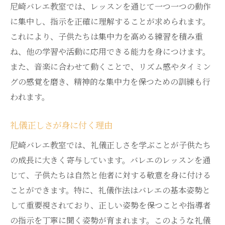
尼崎バレエ教室では、レッスンを通じて一つ一つの動作
に集中し、指示を正確に理解することが求められます。
これにより、子供たちは集中力を高める練習を積み重
ね、他の学習や活動に応用できる能力を身につけます。
また、音楽に合わせて動くことで、リズム感やタイミン
グの感覚を磨き、精神的な集中力を保つための訓練も行
われます。
礼儀正しさが身に付く理由
尼崎バレエ教室では、礼儀正しさを学ぶことが子供たち
の成長に大きく寄与しています。バレエのレッスンを通
じて、子供たちは自然と他者に対する敬意を身に付ける
ことができます。特に、礼儀作法はバレエの基本姿勢と
して重要視されており、正しい姿勢を保つことや指導者
の指示を丁寧に聞く姿勢が育まれます。このような礼儀