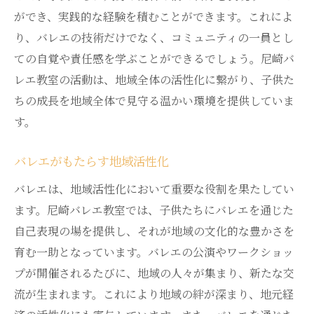
ができ、実践的な経験を積むことができます。これによ
り、バレエの技術だけでなく、コミュニティの一員とし
ての自覚や責任感を学ぶことができるでしょう。尼崎バ
レエ教室の活動は、地域全体の活性化に繋がり、子供た
ちの成長を地域全体で見守る温かい環境を提供していま
す。
バレエがもたらす地域活性化
バレエは、地域活性化において重要な役割を果たしてい
ます。尼崎バレエ教室では、子供たちにバレエを通じた
自己表現の場を提供し、それが地域の文化的な豊かさを
育む一助となっています。バレエの公演やワークショッ
プが開催されるたびに、地域の人々が集まり、新たな交
流が生まれます。これにより地域の絆が深まり、地元経