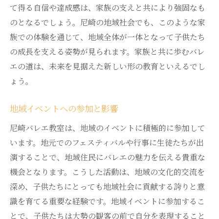
て得る自信や達成感は、家族の支えと共により強固なも
のとなるでしょう。尼崎の地域社会でも、このような家
族での体験を通じて、地域全体が一体となって子供たち
の成長を支える姿勢が見られます。家族と共に歩むバレ
エの道は、未来を見据えた新しい形の教育といえるでし
ょう。
地域イベントへの参加と影響
尼崎バレエ教室は、地域のイベントに積極的に参加して
います。地元でのフェスティバルや行事に生徒たちが出
演することで、地域住民にバレエの魅力を伝える貴重な
機会となります。こうした活動は、地域の文化的交流を
深め、子供たちにとっても地域社会に貢献する誇りと意
識を育てる重要な経験です。地域イベントに参加するこ
とで、子供たちは大勢の観客の前で自分を表現すること