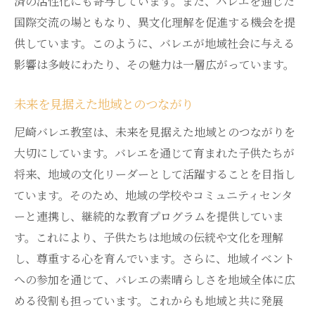
済の活性化にも寄与しています。また、バレエを通じた
国際交流の場ともなり、異文化理解を促進する機会を提
供しています。このように、バレエが地域社会に与える
影響は多岐にわたり、その魅力は一層広がっています。
未来を見据えた地域とのつながり
尼崎バレエ教室は、未来を見据えた地域とのつながりを
大切にしています。バレエを通じて育まれた子供たちが
将来、地域の文化リーダーとして活躍することを目指し
ています。そのため、地域の学校やコミュニティセンタ
ーと連携し、継続的な教育プログラムを提供していま
す。これにより、子供たちは地域の伝統や文化を理解
し、尊重する心を育んでいます。さらに、地域イベント
への参加を通じて、バレエの素晴らしさを地域全体に広
める役割も担っています。これからも地域と共に発展