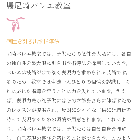
場尼崎バレエ教室
個性を引き出す指導法
尼崎バレエ教室では、子供たちの個性を大切にし、各自
の独自性を最大限に引き出す指導法を採用しています。
バレエは技術だけでなく表現力も求められる芸術です。
そのため、教室では生徒一人ひとりの個性を認識し、そ
れに応じた指導を行うことに力を入れています。例え
ば、表現力豊かな子供にはその才能をさらに伸ばすため
のレッスンが提供され、反対にシャイな子供には自信を
持って表現するための環境が用意されます。これによ
り、尼崎バレエ教室では、子供たちは自分自身を理解
し、自己表現の喜びを感じることができます。このよう