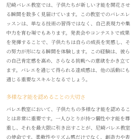
尼崎バレエ教室では、子供たちが新しい才能を開花させ
る瞬間を数多く見届けています。この教室でのバレエレ
ッスンは、単なる技術の習得ではなく、自己表現力や集
中力を育む場でもあります。発表会やコンテストで成果
を発揮することで、子供たちは自らの成長を実感し、そ
の努力が形になる瞬間を体験します。この経験は、彼ら
の自己肯定感を高め、さらなる挑戦への意欲をかき立て
ます。バレエを通じて得られる達成感は、他の活動にも
通じる重要なスキルとなるでしょう。
多様な才能を認めることの大切さ
バレエ教室において、子供たちの多様な才能を認めるこ
とは非常に重要です。一人ひとりが持つ個性や才能を尊
重し、それを最大限に引き出すことが、尼崎バレエ教室
の使命です。柔軟性やリズム感だけでなく、創造力や表