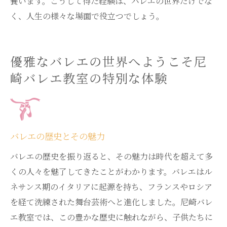
養います。こうして得た経験は、バレエの世界だけでな
く、人生の様々な場面で役立つでしょう。
優雅なバレエの世界へようこそ尼
崎バレエ教室の特別な体験
バレエの歴史とその魅力
バレエの歴史を振り返ると、その魅力は時代を超えて多
くの人々を魅了してきたことがわかります。バレエはル
ネサンス期のイタリアに起源を持ち、フランスやロシア
を経て洗練された舞台芸術へと進化しました。尼崎バレ
エ教室では、この豊かな歴史に触れながら、子供たちに