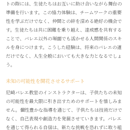
トの際には、生徒たちはお互いに助け合いながら舞台の
準備を行います。この協力体験は、チームワークの重要
性を学ぶだけでなく、仲間との絆を深める絶好の機会で
す。生徒たちは共に困難を乗り越え、達成感を共有する
ことで、バレエ以外の場面でも活かせる人間関係のスキ
ルを身につけます。こうした経験は、将来のバレエの道
だけでなく、人生全般においても大きな力となるでしょ
う。
未知の可能性を開花させるサポート
尼崎バレエ教室のインストラクターは、子供たちの未知
の可能性を最大限に引き出すためのサポートを惜しみま
せん。個性豊かな指導を通じて、子供たちは技術だけで
なく、自己表現や創造力を発展させていきます。バレエ
を通じて得られる自信は、新たな挑戦を恐れずに取り組