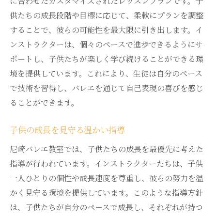
に合わせたカスタマイズされたレッスンプランです。子
供たちの成長段階や目標に応じて、柔軟にプランを調整
することで、彼らの可能性を最大限に引き出します。イ
ンストラクターは、個々のペースで進歩できるようにサ
ポートし、子供たちが楽しく学び続けることができる環
境を提供しています。これにより、生徒は自分のペース
で技術を習得し、バレエを通じて自己表現の喜びを感じ
ることができます。
子供の成長を見守る温かい指導
尼崎バレエ教室では、子供たちの成長を最優先に考えた
指導が行われています。インストラクターたちは、子供
一人ひとりの個性や成長速度を尊重し、彼らの努力を温
かく見守る環境を提供しています。このような指導方針
は、子供たちが自分のペースで成長し、それぞれが持つ