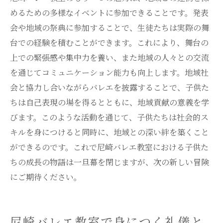
めるための多様なイベントに参加できることです。発表
会や地域の祭典に参加することで、生徒たちは実際の舞
台での経験を積むことができます。これにより、舞台の
上での緊張感や集中力を養い、また地域の人々との交流
を通じてコミュニケーション能力も向上します。地域社
会と協力し合いながらバレエを披露することで、子供た
ちは自己表現の場を得るとともに、地域貢献の意義を学
びます。このような活動を通じて、子供たちは社会的ス
キルを身につけると同時に、地域との深い絆を築くこと
ができるのです。これで尼崎バレエ教室における子供た
ちの成長の物語は一旦幕を閉じますが、次の新しい冒険
にご期待ください。
尼崎バレエ教室で身につく礼儀と