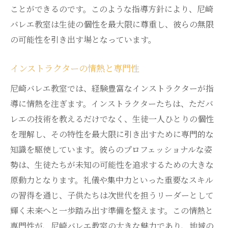
ことができるのです。このような指導方針により、尼崎
バレエ教室は生徒の個性を最大限に尊重し、彼らの無限
の可能性を引き出す場となっています。
インストラクターの情熱と専門性
尼崎バレエ教室では、経験豊富なインストラクターが指
導に情熱を注ぎます。インストラクターたちは、ただバ
レエの技術を教えるだけでなく、生徒一人ひとりの個性
を理解し、その特性を最大限に引き出すために専門的な
知識を駆使しています。彼らのプロフェッショナルな姿
勢は、生徒たちが未知の可能性を追求するための大きな
原動力となります。礼儀や集中力といった重要なスキル
の習得を通じ、子供たちは次世代を担うリーダーとして
輝く未来へと一歩踏み出す準備を整えます。この情熱と
専門性が、尼崎バレエ教室の大きな魅力であり、地域の