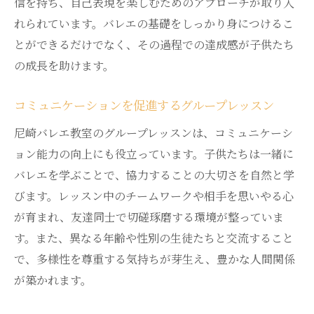
信を持ち、自己表現を楽しむためのアプローチが取り入
れられています。バレエの基礎をしっかり身につけるこ
集中力を養う練習メソッド
とができるだけでなく、その過程での達成感が子供たち
バレエがもたらす精神的な安定
の成長を助けます。
コミュニティとしての教室の役割
礼儀正しさが育む人間関係
コミュニケーションを促進するグループレッスン
集中力がもたらす学びの成果
尼崎バレエ教室のグループレッスンは、コミュニケーシ
未来への一歩を踏み出す尼崎バレエ教室の体験
ョン能力の向上にも役立っています。子供たちは一緒に
初めてのバレエ体験がもたらす影響
バレエを学ぶことで、協力することの大切さを自然と学
長期的な目標設定とその達成
びます。レッスン中のチームワークや相手を思いやる心
社会性を育む共同活動
が育まれ、友達同士で切磋琢磨する環境が整っていま
す。また、異なる年齢や性別の生徒たちと交流すること
バレエが教える挑戦する勇気
で、多様性を尊重する気持ちが芽生え、豊かな人間関係
夢を実現するためのプロセス
が築かれます。
未来を見据えたスキルの構築
尼崎バレエ教室で子供たちの新たな才能を発見