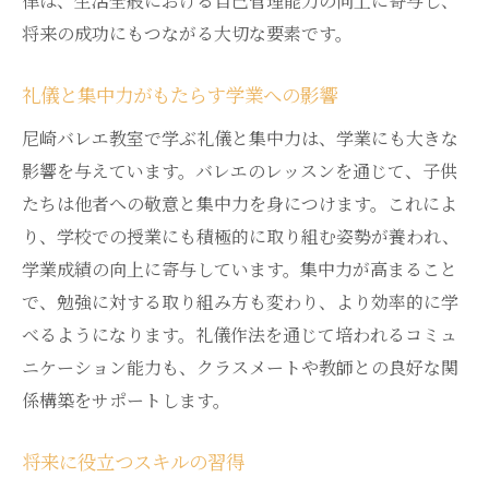
律は、生活全般における自己管理能力の向上に寄与し、
将来の成功にもつながる大切な要素です。
礼儀と集中力がもたらす学業への影響
尼崎バレエ教室で学ぶ礼儀と集中力は、学業にも大きな
影響を与えています。バレエのレッスンを通じて、子供
たちは他者への敬意と集中力を身につけます。これによ
り、学校での授業にも積極的に取り組む姿勢が養われ、
学業成績の向上に寄与しています。集中力が高まること
で、勉強に対する取り組み方も変わり、より効率的に学
べるようになります。礼儀作法を通じて培われるコミュ
ニケーション能力も、クラスメートや教師との良好な関
係構築をサポートします。
将来に役立つスキルの習得