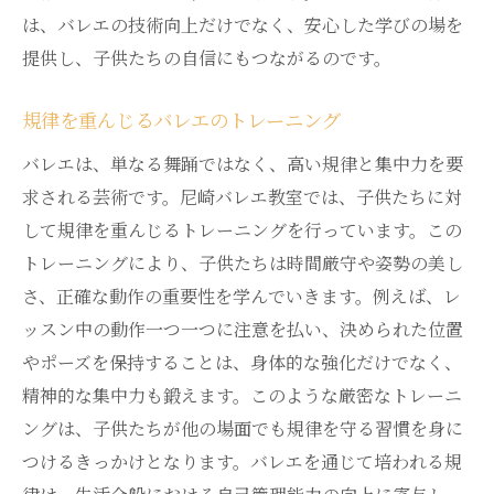
は、バレエの技術向上だけでなく、安心した学びの場を
提供し、子供たちの自信にもつながるのです。
規律を重んじるバレエのトレーニング
バレエは、単なる舞踊ではなく、高い規律と集中力を要
求される芸術です。尼崎バレエ教室では、子供たちに対
して規律を重んじるトレーニングを行っています。この
トレーニングにより、子供たちは時間厳守や姿勢の美し
さ、正確な動作の重要性を学んでいきます。例えば、レ
ッスン中の動作一つ一つに注意を払い、決められた位置
やポーズを保持することは、身体的な強化だけでなく、
精神的な集中力も鍛えます。このような厳密なトレーニ
ングは、子供たちが他の場面でも規律を守る習慣を身に
つけるきっかけとなります。バレエを通じて培われる規