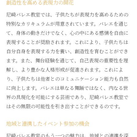
創造性を高める表現力の開花
初めてのレッスンで見つける可能性
尼崎バレエ教室では、子供たちが表現力を高めるための
多様な才能を開花させるカリキュラム
特別なカリキュラムが用意されています。バレエを通じ
クリエイティブな発想を引き出す環境
て、身体の動きだけでなく、心の中にある感情を自由に
個性を尊重する指導とその影響
表現することが奨励されます。これにより、子供たちは
舞台での成功体験がもたらす効果
自分自身を表現する力を養い、創造性を育むことができ
ます。また、舞台経験を通じて、自己表現の重要性を理
子供たちの成長を後押しする体験
解し、より豊かな人格形成が促進されます。これによ
り、子供たちは他者とのコミュニケーション能力も自然
に向上します。バレエは単なる舞踊ではなく、内なる世
界の具現化を可能にする芸術であり、尼崎バレエ教室で
はその無限の可能性を引き出すことができるのです。
地域と連携したイベント参加の機会
尼崎バレエ教室のもう一つの魅力は、地域との連携を深