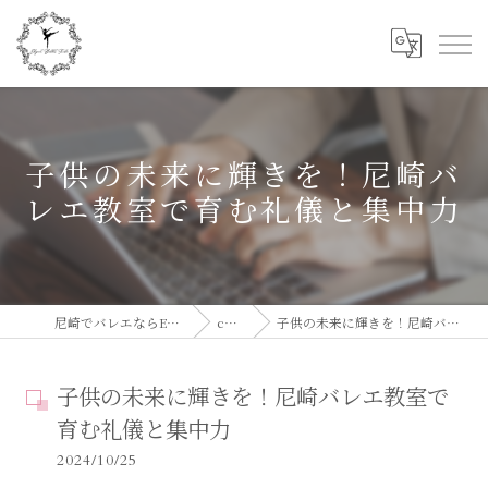
子供の未来に輝きを！尼崎バ
レエ教室で育む礼儀と集中力
尼崎でバレエならElegant Ballet Studio
column
子供の未来に輝きを！尼崎バレエ教室で育む礼儀と集中力
子供の未来に輝きを！尼崎バレエ教室で
育む礼儀と集中力
2024/10/25