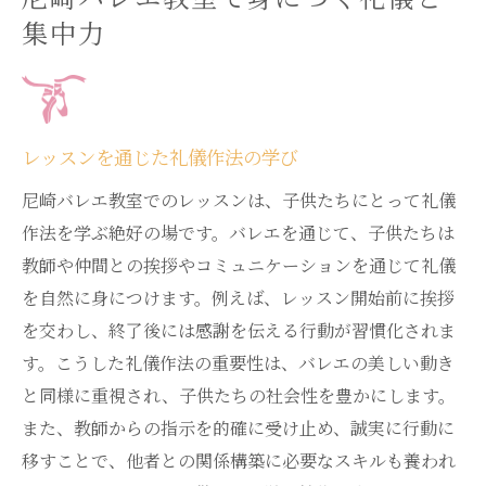
集中力
レッスンを通じた礼儀作法の学び
尼崎バレエ教室でのレッスンは、子供たちにとって礼儀
作法を学ぶ絶好の場です。バレエを通じて、子供たちは
教師や仲間との挨拶やコミュニケーションを通じて礼儀
を自然に身につけます。例えば、レッスン開始前に挨拶
を交わし、終了後には感謝を伝える行動が習慣化されま
す。こうした礼儀作法の重要性は、バレエの美しい動き
と同様に重視され、子供たちの社会性を豊かにします。
また、教師からの指示を的確に受け止め、誠実に行動に
移すことで、他者との関係構築に必要なスキルも養われ