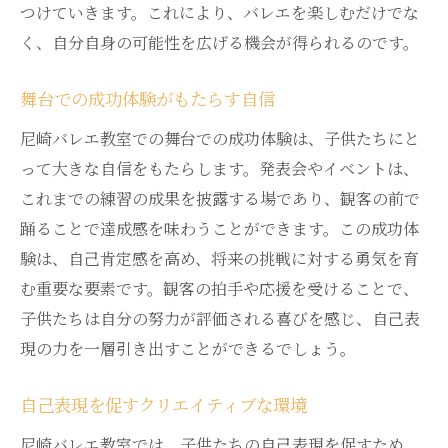
つけていきます。これにより、バレエを楽しむだけでな
く、自分自身の可能性を広げる機会が得られるのです。
舞台での成功体験がもたらす自信
尼崎バレエ教室での舞台での成功体験は、子供たちにと
って大きな自信をもたらします。発表会やイベントは、
これまでの練習の成果を披露する場であり、観客の前で
踊ることで達成感を味わうことができます。この成功体
験は、自己肯定感を高め、将来の挑戦に対する勇気を育
む重要な要素です。観客の拍手や応援を受けることで、
子供たちは自分の努力が評価される喜びを感じ、自己表
現の力を一層引き出すことができるでしょう。
自己表現を促すクリエイティブな環境
尼崎バレエ教室では、子供たちの自己表現を促すため