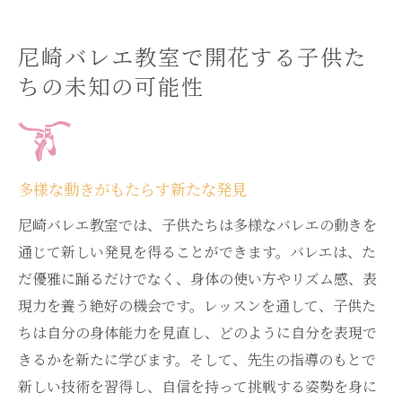
尼崎バレエ教室で開花する子供た
ちの未知の可能性
多様な動きがもたらす新たな発見
尼崎バレエ教室では、子供たちは多様なバレエの動きを
通じて新しい発見を得ることができます。バレエは、た
だ優雅に踊るだけでなく、身体の使い方やリズム感、表
現力を養う絶好の機会です。レッスンを通して、子供た
ちは自分の身体能力を見直し、どのように自分を表現で
きるかを新たに学びます。そして、先生の指導のもとで
新しい技術を習得し、自信を持って挑戦する姿勢を身に