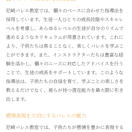
尼崎バレエ教室では、個々のペースに合わせた指導法を
採用しています。生徒一人ひとりの成長段階やスキルレ
ベルを考慮し、あらゆるレベルの生徒が自分のリズムで
進めるようなカリキュラムが用意されています。これに
より、子供たちは焦ることなく、楽しくバレエを学ぶこ
とができます。また、インストラクターたちは豊富な経
験を活かし、個々のニーズに対応したアドバイスを行う
ことで、生徒の成長をサポートしています。このような
指導法は、子供たちの自信を育て、学ぶことの楽しさを
教えるだけでなく、彼らが持つ潜在能力を最大限に引き
出します。
感情表現を大切にするバレエの魅力
尼崎バレエ教室では、子供たちが感情を豊かに表現する