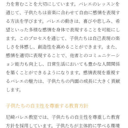
力を育むことを大切にしています。バレエのレッスンを
通じて、子供たちは音楽に合わせて自由に感情を表現す
る方法を学びます。バレエの動きは、喜びや悲しみ、希
望といった多様な感情を身体で表現することを可能にし
ます。このプロセスを通じて、子供たちは自己表現の楽
しさを体感し、創造性を高めることができます。また、
感情を適切に表現することで、他者とのコミュニケーシ
ョン能力も向上し、日常生活においても豊かな人間関係
を築くことができるようになります。感情表現を重視す
るバレエの魅力は、子供たちの内面の成長に大きく貢献
します。
子供たちの自主性を尊重する教育方針
尼崎バレエ教室では、子供たちの自主性を尊重した教育
方針を採用しています。子供たちが主体的に学べる環境