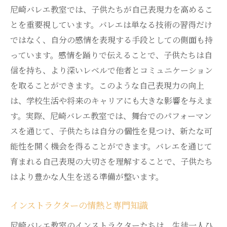
尼崎バレエ教室では、子供たちが自己表現力を高めるこ
とを重要視しています。バレエは単なる技術の習得だけ
ではなく、自分の感情を表現する手段としての側面も持
っています。感情を踊りで伝えることで、子供たちは自
信を持ち、より深いレベルで他者とコミュニケーション
を取ることができます。このような自己表現力の向上
は、学校生活や将来のキャリアにも大きな影響を与えま
す。実際、尼崎バレエ教室では、舞台でのパフォーマン
スを通じて、子供たちは自分の個性を見つけ、新たな可
能性を開く機会を得ることができます。バレエを通じて
育まれる自己表現の大切さを理解することで、子供たち
はより豊かな人生を送る準備が整います。
インストラクターの情熱と専門知識
尼崎バレエ教室のインストラクターたちは、生徒一人ひ