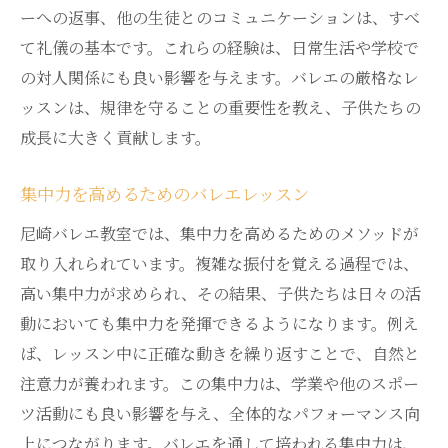
ーへの返事、他の生徒とのコミュニケーションは、すべ
新たな才能を見つける！尼崎バレエ教室の効果
て礼儀の基本です。これらの経験は、日常生活や学校で
的なレッスン
の対人関係にも良い影響を与えます。バレエの厳格なレ
個性を伸ばすための柔軟なカリキュラム
ッスンは、規律を守ることの重要性を教え、子供たちの
バレエを始める最適な年齢とは
成長に大きく貢献します。
子供の成長に合わせたステップアップ
創造力を刺激するダンスアクティビティ
集中力を高めるためのバレエレッスン
成果を実感できる定期的な発表会
尼崎バレエ教室では、集中力を高めるためのメソッドが
挑戦を楽しむ姿勢を育む指導法
取り入れられています。複雑な振付を覚える過程では、
高い集中力が求められ、その結果、子供たちは日々の活
兵庫県尼崎市で見つける理想のバレエ教室が提
動においても集中力を発揮できるようになります。例え
供する特別な体験
ば、レッスン中に正確な動きを繰り返すことで、自然と
地域に根ざした教室の魅力
注意力が養われます。この集中力は、学業や他のスポー
バレエを通じた地域交流の場
ツ活動にも良い影響を与え、全体的なパフォーマンス向
生の舞台での特別な経験
上につながります。バレエを通して培われる集中力は、