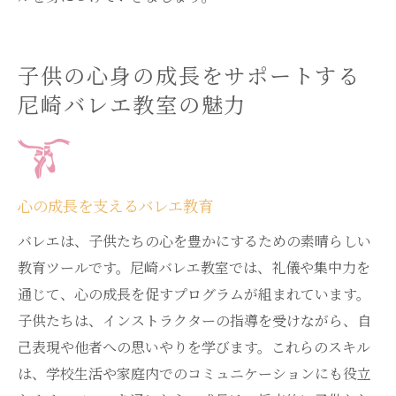
子供の心身の成長をサポートする
尼崎バレエ教室の魅力
心の成長を支えるバレエ教育
バレエは、子供たちの心を豊かにするための素晴らしい
教育ツールです。尼崎バレエ教室では、礼儀や集中力を
通じて、心の成長を促すプログラムが組まれています。
子供たちは、インストラクターの指導を受けながら、自
己表現や他者への思いやりを学びます。これらのスキル
は、学校生活や家庭内でのコミュニケーションにも役立