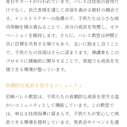
育むサポートが行われています。バレエは技術の習得だ
けでなく、自己表現を通じて自信を高める絶好の機会で
す。インストラクターの指導の下、子供たちは小さな成
功体験を積み重ねることで、自分の成長を実感し、モチ
ベーションを維持します。さらに、バレエ教室は仲間と
共に目標を共有する場でもあり、互いに励まし合うこと
で、子供たちの自信はさらに深まります。保護者もこの
プロセスに積極的に関与することで、家庭でも成長を支
援できる環境が整っています。
長期的な成長を見守るコミュニティ
尼崎バレエ教室は、子供たちの長期的な成長を見守る温
かいコミュニティとして機能しています。この教室で
は、単なる技術指導に留まらず、子供たちが安心して成
長できる環境を提供しています。発表会やイベントを通