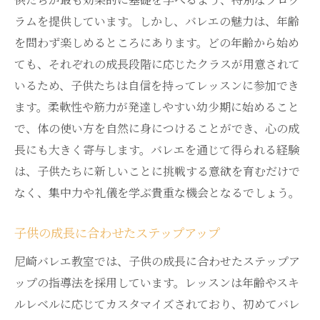
ラムを提供しています。しかし、バレエの魅力は、年齢
を問わず楽しめるところにあります。どの年齢から始め
ても、それぞれの成長段階に応じたクラスが用意されて
いるため、子供たちは自信を持ってレッスンに参加でき
ます。柔軟性や筋力が発達しやすい幼少期に始めること
で、体の使い方を自然に身につけることができ、心の成
長にも大きく寄与します。バレエを通じて得られる経験
は、子供たちに新しいことに挑戦する意欲を育むだけで
なく、集中力や礼儀を学ぶ貴重な機会となるでしょう。
子供の成長に合わせたステップアップ
尼崎バレエ教室では、子供の成長に合わせたステップア
ップの指導法を採用しています。レッスンは年齢やスキ
ルレベルに応じてカスタマイズされており、初めてバレ