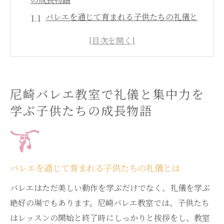
バレエを通じて育まれる子供たちの礼儀と
は
集中力を高めるバレエのレッスン方法
成長を見守る保護者の声
他の習い事とバレエの相乗効果
尼崎バレエ教室で礼儀と集中力を
バレエがもたらす生活習慣の変化
学ぶ子供たちの成長物語
礼儀と集中力が未来を拓く理由
エレガントバレエスタジオが子供たちに提供す
る未来への翼
未来を見据えたバレエ教育の特色
バレエを通じて育まれる子供たちの礼儀とは
子供たちの夢を広げるバレエプログラム
バレエはただ美しい動作を学ぶだけでなく、礼儀を学ぶ
未来のダンサーを育てるためのサポート体
絶好の場でもあります。尼崎バレエ教室では、子供たち
制
はレッスンの開始と終了時にしっかりと挨拶をし、教室