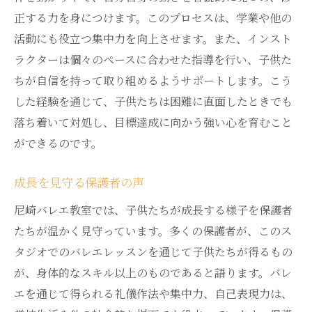
正する力を身につけます。このプロセスは、学業や他の
の姿
活動にも役立つ集中力を向上させます。また、インスト
夢を叶えるためのバレエの役割
ラクターは個々のペースに合わせた指導を行い、子供た
子供たちが描く未来のビジョン
ちが自信を持って取り組めるようサポートします。こう
バレエを習った子供たちの具体的な成功例
した経験を通じて、子供たちは困難に直面したときでも
舞台での経験が自信に変わる瞬間
落ち着いて対処し、目標達成に向かう強い心を育むこと
バレエが開く新たなキャリアの可能性
ができるのです。
地域を支える未来のバレリーナたち
成長を見守る保護者の声
個性を大切にする指導で子供たちの自信を引き
出す方法
尼崎バレエ教室では、子供たちが成長する様子を保護者
それぞれの個性を引き出すためのアプロー
たちが温かく見守っています。多くの保護者が、このス
チ
タジオでのバレエレッスンを通じて子供たちが得るもの
が、身体的なスキル以上のものであると語ります。バレ
子供たちの自信を育むための環境づくり
エを通じて得られる礼儀作法や集中力、自己表現力は、
失敗から学ぶ力を養う教え方