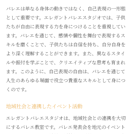
バレエは単なる身体の動きではなく、自己表現の一形態
として重要です。エレガントバレエスタジオでは、子供
たちが自由に表現する力を身につけることを重視してい
ます。バレエを通じて、感情や個性を舞台で表現するス
キルを磨くことで、子供たちは自信を持ち、自分自身を
より深く理解することができます。また、異なるスタイ
ルや振付を学ぶことで、クリエイティブな思考も育まれ
ます。このように、自己表現の自由は、バレエを通じて
人生のあらゆる場面で役立つ貴重なスキルとして身につ
くのです。
地域社会と連携したイベント活動
エレガントバレエスタジオは、地域社会との連携を大切
にするバレエ教室です。バレエ発表会を地元のイベント