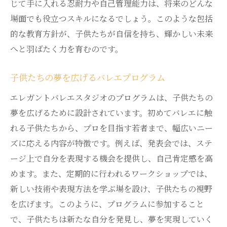
じて手に入れる忍耐力や自己管理能力は、将来のどんな
場面でも役立つスキルになるでしょう。このような包括
的な教育方針が、子供たちが自信を持ち、輝かしい未来
へと羽ばたく力を育むのです。
子供たちの夢を広げるバレエプログラム
エレガントバレエスタジオのプログラムは、子供たちの
夢を広げるために設計されています。初めてバレエに触
れる子供たちから、プロを目指す若者まで、幅広いニー
ズに応える内容が特徴です。例えば、発表会では、ステ
ージ上で自分を表現する機会を提供し、自己肯定感を高
めます。また、定期的に行われるワークショップでは、
新しい技術や表現方法を学ぶ場を設け、子供たちの視野
を広げます。このように、プログラムに参加すること
で、子供たちは新たな自分を発見し、夢を実現していく