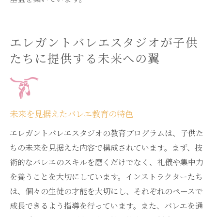
エレガントバレエスタジオが子供
たちに提供する未来への翼
未来を見据えたバレエ教育の特色
エレガントバレエスタジオの教育プログラムは、子供た
ちの未来を見据えた内容で構成されています。まず、技
術的なバレエのスキルを磨くだけでなく、礼儀や集中力
を養うことを大切にしています。インストラクターたち
は、個々の生徒の才能を大切にし、それぞれのペースで
成長できるよう指導を行っています。また、バレエを通