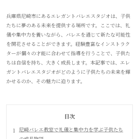
兵庫県尼崎市にあるエレガントバレエスタジオは、子供
たちに夢のある未来を提供する場所です。ここでは、礼
儀や集中力を養いながら、バレエを通じて新たな可能性
を開花させることができます。経験豊富なインストラク
ターが個々の才能に合わせて指導を行うことで、子供た
ちは自信を持ち、大きく成長します。本記事では、エレ
ガントバレエスタジオがどのように子供たちの未来を輝
かせるのか、その魅力に迫ります。
目次
尼崎バレエ教室で礼儀と集中力を学ぶ子供たち
の成長物語