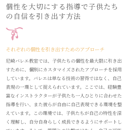
個性を大切にする指導で子供たち
の自信を引き出す方法
それぞれの個性を引き出すためのアプローチ
尼崎バレエ教室では、子供たちの個性を最大限に引き出
すために、個別にカスタマイズされたアプローチを採用
しています。バレエは単なる技術の習得ではなく、自己
表現の一環として捉えられています。ここでは、経験豊
富なインストラクターが子供たち一人ひとりに合わせた
指導を行い、また彼らが自由に自己表現できる環境を整
えています。この環境では、子供たちが自己の特性を深
く理解し、自分自身らしく成長できるようにサポートし