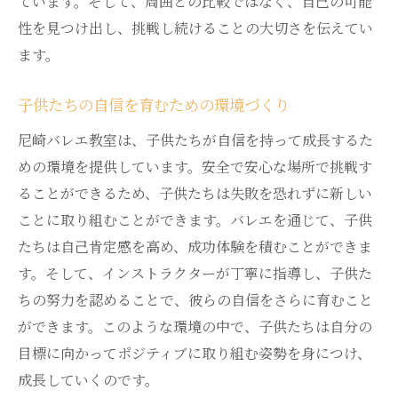
ています。そして、周囲との比較ではなく、自己の可能
性を見つけ出し、挑戦し続けることの大切さを伝えてい
ます。
子供たちの自信を育むための環境づくり
尼崎バレエ教室は、子供たちが自信を持って成長するた
めの環境を提供しています。安全で安心な場所で挑戦す
ることができるため、子供たちは失敗を恐れずに新しい
ことに取り組むことができます。バレエを通じて、子供
たちは自己肯定感を高め、成功体験を積むことができま
す。そして、インストラクターが丁寧に指導し、子供た
ちの努力を認めることで、彼らの自信をさらに育むこと
ができます。このような環境の中で、子供たちは自分の
目標に向かってポジティブに取り組む姿勢を身につけ、
成長していくのです。