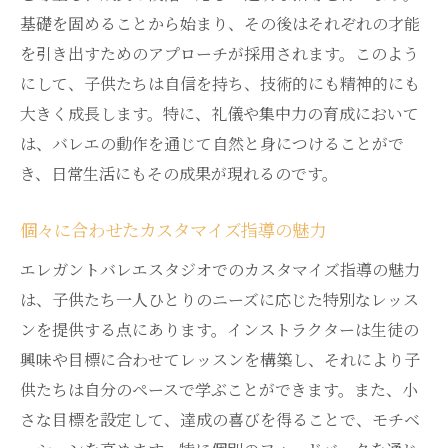
基礎を固めることから始まり、その後はそれぞれの才能
を引き出すためのアプローチが採用されます。このよう
にして、子供たちは自信を持ち、技術的にも精神的にも
大きく成長します。特に、礼儀や集中力の育成において
は、バレエの動作を通じて自然と身につけることがで
き、日常生活にもその成果が現れるのです。
個々に合わせたカスタマイズ指導の魅力
エレガントバレエスタジオでのカスタマイズ指導の魅力
は、子供たち一人ひとりのニーズに応じた特別なレッス
ンを提供する点にあります。インストラクターは生徒の
興味や目標に合わせてレッスンを構築し、それにより子
供たちは自分のペースで学ぶことができます。また、小
さな目標を設定して、達成の喜びを得ることで、モチベ