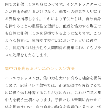
バレエを通して得られる自己表現の自由
内での礼儀正しさを身につけます。インストラクターは
ただ技術を教えるだけでなく、他者への敬意を大切にす
地域社会と連携したイベント活動
る姿勢を指導します。これにより子供たちは、自分自身
バレエ経験が将来に役立つ理由
を律することの重要性を理解し、他者と協力する場面で
経験豊富なインストラクターが育む子供たちの
も自然に礼儀正しさを発揮できるようになります。この
新たな可能性
ような教育は、家庭や学校生活においても大いに役立
インストラクターの指導方針とその効果
ち、長期的には社会性や人間関係の構築においてもプラ
個々に合わせたカスタマイズ指導の魅力
スの効果をもたらします。
経験を生かした特別レッスンの内容
バレエを通じた新たな才能の発見
集中力を高めるバレエのレッスン方法
インストラクターの役割と共に成長する子
バレエのレッスンは、集中力を大いに高める機会を提供
供たち
します。尼崎バレエ教室では、正確な動作を習得するた
バレエ教育におけるインストラクターの重
めに繰り返し練習することが求められ、これが自然と集
要性
中力を養う土壌となります。子供たちは音楽に合わせて
体を動かす中で、自分自身の動きを客観的に見つめ、修
バレエを通じて輝く未来を描く尼崎の子供たち