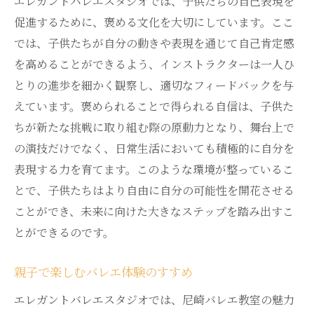
エレガントバレエスタジオでは、子供たちの自己表現を
促進するために、褒める文化を大切にしています。ここ
では、子供たちが自分の動きや表現を通じて自己肯定感
を高めることができるよう、インストラクターは一人ひ
とりの進歩を細かく観察し、適切なフィードバックを与
えています。褒められることで得られる自信は、子供た
ちが新たな挑戦に取り組む際の原動力となり、舞台上で
の演技だけでなく、日常生活においても積極的に自分を
表現する力を育てます。このような環境が整っているこ
とで、子供たちはより自由に自分の可能性を開花させる
ことができ、未来に向けた大きなステップを踏み出すこ
とができるのです。
親子で楽しむバレエ体験のすすめ
エレガントバレエスタジオでは、尼崎バレエ教室の魅力