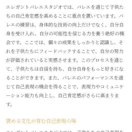
エレガントバレエスタジオでは、バレエを通じて子供た
ちの自己肯定感を高めることに重点を置いています。バ
レエの練習は、身体的な技術の向上だけでなく、自分自
身を受け入れ、自分の可能性を信じる力を養う絶好の機
会です。ここでは、個々の成果をしっかりと認識し、そ
れを子供たちにフィードバックすることで、自分の努力
が評価されていると実感させます。このプロセスを通じ
て、子供たちは自信を持ち、自分自身をもっと好きにな
ることができます。また、バレエのパフォーマンスを通
じて自己表現の機会を得ることで、表現力やコミュニケ
ーション能力も向上し、自己肯定感がさらに高まりま
す。
褒める文化が育む自己表現の場