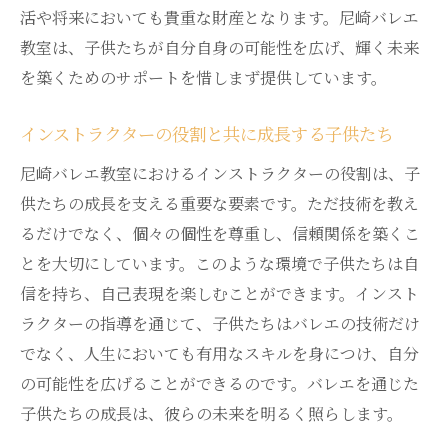
活や将来においても貴重な財産となります。尼崎バレエ
教室は、子供たちが自分自身の可能性を広げ、輝く未来
を築くためのサポートを惜しまず提供しています。
インストラクターの役割と共に成長する子供たち
尼崎バレエ教室におけるインストラクターの役割は、子
供たちの成長を支える重要な要素です。ただ技術を教え
るだけでなく、個々の個性を尊重し、信頼関係を築くこ
とを大切にしています。このような環境で子供たちは自
信を持ち、自己表現を楽しむことができます。インスト
ラクターの指導を通じて、子供たちはバレエの技術だけ
でなく、人生においても有用なスキルを身につけ、自分
の可能性を広げることができるのです。バレエを通じた
子供たちの成長は、彼らの未来を明るく照らします。