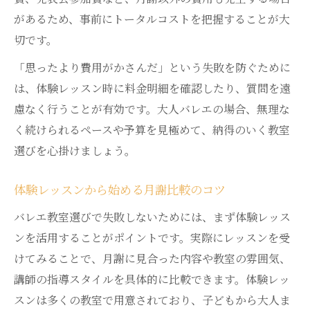
快適なバレエレッスンのポイントと心得
があるため、事前にトータルコストを把握することが大
尼崎バレエ教室で快適に学ぶためのポイン
切です。
ト
「思ったより費用がかさんだ」という失敗を防ぐために
バレエマナーと月謝を両立する教室選び
は、体験レッスン時に料金明細を確認したり、質問を遠
快適なレッスン環境と尼崎バレエ教室の特
慮なく行うことが有効です。大人バレエの場合、無理な
徴
く続けられるペースや予算を見極めて、納得のいく教室
心地よく続けられる月謝プランの選び方
選びを心掛けましょう。
バレエレッスンの暗黙のルールを知る重要
性
体験レッスンから始める月謝比較のコツ
バレエ教室選びで失敗しないためには、まず体験レッス
ンを活用することがポイントです。実際にレッスンを受
けてみることで、月謝に見合った内容や教室の雰囲気、
講師の指導スタイルを具体的に比較できます。体験レッ
スンは多くの教室で用意されており、子どもから大人ま