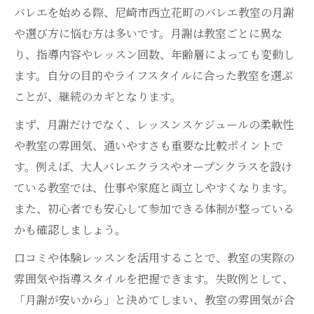
持ち方
バレエを始める際、尼崎市西立花町のバレエ教室の月謝
週2回以上通える月謝プランの選び方
や選び方に悩む方は多いです。月謝は教室ごとに異な
月謝以外の費用も考慮した教室選び
り、指導内容やレッスン回数、年齢層によっても変動し
大人初心者に優しい尼崎バレエ教室の月謝
ます。自分の目的やライフスタイルに合った教室を選ぶ
事情
ことが、継続のカギとなります。
理想のバレエ環境は月謝比較から始まる
まず、月謝だけでなく、レッスンスケジュールの柔軟性
尼崎バレエ教室選びは月謝比較が重要な理
や教室の雰囲気、通いやすさも重要な比較ポイントで
由
す。例えば、大人バレエクラスやオープンクラスを設け
ている教室では、仕事や家庭と両立しやすくなります。
月謝を比較して自分に合うレッスン頻度を
また、初心者でも安心して参加できる体制が整っている
見つける
かも確認しましょう。
月謝とアクセスの両面で理想の教室を探す
バレエ教室の月謝と通いやすさのポイント
口コミや体験レッスンを活用することで、教室の実際の
雰囲気や指導スタイルを把握できます。失敗例として、
月謝とクラス内容の違いを比較する方法
「月謝が安いから」と決めてしまい、教室の雰囲気が合
アクセス便利な尼崎バレエ教室の選び方