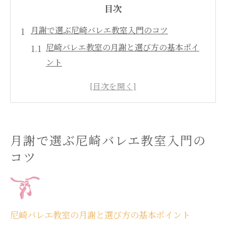
目次
月謝で選ぶ尼崎バレエ教室入門のコツ
尼崎バレエ教室の月謝と選び方の基本ポイ
ント
バレエ月謝相場を知って安心の教室選び
体験レッスンから始める月謝比較のコツ
尼崎バレエ教室の特徴と費用構造を解説
入門時に押さえたいバレエのマナーと月謝
月謝で選ぶ尼崎バレエ教室入門の
事情
コツ
大人向け尼崎バレエ教室の月謝相場解説
大人バレエに最適な尼崎バレエ教室の月謝
相場
尼崎バレエ教室の月謝設定とコスト意識の
尼崎バレエ教室の月謝と選び方の基本ポイント