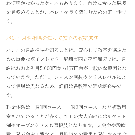
わず続かなかったケースもあります。自分に合った環境
駅近で通いやすい尼崎バレエ教室の選定法
を見極めることが、バレエを長く楽しむための第一歩で
アクセスと月謝のバランスが良い教室とは
す。
尼崎バレエ教室の立地条件と月謝に注目
通学時間とレッスン頻度を考えた教室選び
バレエ月謝相場を知って安心の教室選び
アクセス便利なバレエ教室のメリット解説
バレエの月謝相場を知ることは、安心して教室を選ぶた
週2回以上で上達を実感できるレッスンプラン
めの重要なポイントです。尼崎市西立花町周辺では、月
尼崎バレエ教室で週2回以上通う効果と月謝
謝はおおよそ月5,000円から1万円台が一般的な範囲とな
の関係
っています。ただし、レッスン回数やクラスレベルによ
って相場は異なるため、詳細は各教室で確認が必要で
週2回以上のレッスンが上達をサポートする
す。
理由
月謝とレッスン頻度の最適なバランスとは
料金体系は「週1回コース」「週2回コース」など複数用
意されていることが多く、忙しい大人向けにはチケット
大人バレエで無理なく週2回通うコツ
制やオープンクラスも選択肢となります。入会金や設備
上達を実感できるレッスンプランの選び方
費、発表会参加費など、月謝以外の費用も発生する場合