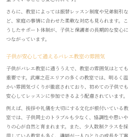
イント
さらに、教室によっては振替レッスン制度や兄弟割引な
バレエ習い事 費用面で見逃しがちな注意点
ど、家庭の事情に合わせた柔軟な対応も見られます。こ
子供の成長を支えるバレエの魅力とは何か
うしたサポート体制が、子供と保護者の長期的な安心に
バレエが子供の心身成長に与える魅力的効
つながっています。
果
武庫之荘発 子供バレエで学べる成長ポイン
子供が安心して通えるバレエ教室の雰囲気
ト
子供がバレエ教室に通ううえで、教室の雰囲気はとても
バレエ教室 子供の集中力や姿勢が育つ理由
重要です。武庫之荘エリアの多くの教室では、明るく温
子供の自己肯定感を高めるバレエの魅力と
かい雰囲気づくりが徹底されており、初めての子供でも
は
安心してレッスンに参加できるよう配慮されています。
バレエで子供が得られる自信と達成感につ
例えば、挨拶や礼儀を大切にする文化が根付いている教
いて
室では、子供同士のトラブルも少なく、協調性や思いや
教室ごとの暗黙のルールや保護者の疑問を解説
りの心が自然と育まれます。また、少人数制クラスを採
子供バレエ教室で知っておきたい暗黙のル
用している教室も多く、講師が一人ひとりの成長を丁寧