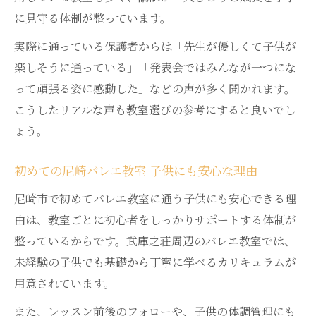
ール
に見守る体制が整っています。
武庫之荘バレエ 保護者が注意すべきマナー
実際に通っている保護者からは「先生が優しくて子供が
とは
楽しそうに通っている」「発表会ではみんなが一つにな
子供のバレエ教室 初心者の疑問に丁寧に回
って頑張る姿に感動した」などの声が多く聞かれます。
答
こうしたリアルな声も教室選びの参考にすると良いでし
教室ごとの雰囲気や保護者の立ち振る舞い
ょう。
解説
バレエ教室 武庫之荘でありがちな疑問と解
初めての尼崎バレエ教室 子供にも安心な理由
決策
尼崎市で初めてバレエ教室に通う子供にも安心できる理
由は、教室ごとに初心者をしっかりサポートする体制が
整っているからです。武庫之荘周辺のバレエ教室では、
未経験の子供でも基礎から丁寧に学べるカリキュラムが
用意されています。
また、レッスン前後のフォローや、子供の体調管理にも