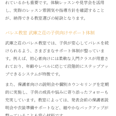
子供が安心して通える尼崎のバレエ教室の
れているかも重要です。体験レッスンや見学会を活用
条件
し、実際のレッスン雰囲気や指導方針を確認すること
バレエ教室選びで重視すべき子供向けのポ
が、納得できる教室選びの秘訣となります。
イント
バレエ教室 武庫之荘の子供向けサポート体制
武庫之荘バレエ 子供に優しい教室の特徴を
比較
武庫之荘のバレエ教室では、子供が安心してバレエを続
けられるよう、さまざまなサポート体制が整っていま
バレエ習い事にかかる費用と注意点をチェック
す。例えば、初心者向けには柔軟な入門クラスが用意さ
子供バレエ習い事にかかる費用の内訳と目
れており、年齢やレベルに応じて段階的にステップアッ
安
プできるシステムが特徴です。
武庫之荘バレエ 子供の費用負担を減らす工
夫
また、保護者向けの説明会や個別カウンセリングを定期
的に実施し、子供の成長や悩みに寄り添ったフォローも
バレエ習い事 子供の費用比較と家計への影
充実しています。教室によっては、発表会前の保護者説
響
明会や衣装準備サポートなど、細やかなバックアップが
尼崎バレエ教室で注意すべき子供の費用ポ
整っていることも安心材料です。