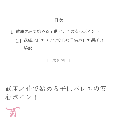
目次
武庫之荘で始める子供バレエの安心ポイント
武庫之荘エリアで安心な子供バレエ選びの
秘訣
バレエ教室 武庫之荘の子供向けサポート体
制
子供が安心して通えるバレエ教室の雰囲気
初めての尼崎バレエ教室 子供にも安心な理
武庫之荘で始める子供バレエの安
由
心ポイント
武庫之荘バレエ 子供のためのサポートポイ
ント
バレエを子供に習わせる年齢や効果まとめ