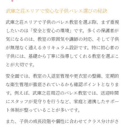
子供がバレエを始める最適な年齢と理由
武庫之荘エリアで安心な子供バレエ選びの秘訣
武庫之荘バレエは何歳から始めるのが安心
武庫之荘エリアで子供のバレエ教室を選ぶ際、まず重視
か
したいのは「安全と安心の環境」です。多くの保護者が
バレエレッスン 子供の成長に与える効果と
気になるのは、教室の雰囲気や講師の対応、そして子供
は
が無理なく通えるカリキュラム設計です。特に初心者の
習い事としてバレエ 子供に得られる変化
子供には、基礎から丁寧に指導してくれる教室を選ぶこ
バレエを始める年齢と子供への具体的な効
とが大切です。
果
安全面では、教室の入退室管理や更衣室の整備、定期的
尼崎市で選ぶ子供向けバレエ教室の特徴
な衛生管理が徹底されているかも確認ポイントとなりま
尼崎バレエ教室 子供に向いている特徴を解
す。例えば、武庫之荘周辺のバレエ教室では、送迎時間
説
にスタッフが見守りを行うなど、家庭と連携したサポー
ト体制が整っていることが多いです。
武庫之荘エリアの子供バレエ教室の選び方
ガイド
また、子供の成長段階や個性に合わせてクラス分けがさ