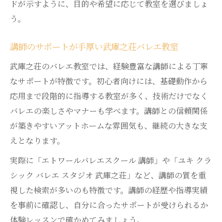
ドが示すように、目的や希望に応じて教室を選びましょ
う。
講師のサポートが手厚い武庫之荘バレエ教室
武庫之荘のバレエ教室では、経験豊富な講師による丁寧
なサポートが特徴です。初心者向けには、基礎動作から
応用まで段階的に指導する教室が多く、技術だけでなく
バレエの楽しさやマナーも学べます。講師との信頼関係
が築きやすいアットホームな雰囲気も、継続の大きな支
えとなります。
実際に「エトワールバレエスクール 講師」や「ユキ クラ
シック バレエ スタジオ 武庫之荘」など、講師の質を重
視した検索が多いのも特徴です。講師の経歴や指導実績
を事前に確認し、自分に合ったサポートが受けられるか
体験レッスンで確かめてみましょう。