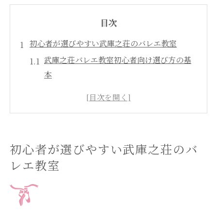
目次
初心者が選びやすい武庫之荘のバレエ教室
武庫之荘バレエ教室初心者向け選び方の基
本
コンクールに強いバレエ教室の特徴を比較
武庫之荘バレエ教室で基礎から安心スター
ト
少人数制の武庫之荘バレエ教室で学ぶ魅力
初心者が選びやすい武庫之荘のバ
初心者が安心して通える教室の雰囲気とは
レエ教室
武庫之荘周辺で安心して学べるバレエ基礎
武庫之荘バレエ教室の基礎レッスン体験談
初心者に優しいバレエ教室基礎指導の工夫