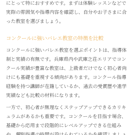
徴
にとって特におすすめです。まずは体験レッスンなどで
実際の雰囲気や指導内容を確認し、自分やお子さまに合
武庫之荘バレエ教室の口コミから見る雰囲
った教室を選びましょう。
気
バレエ未経験なら知っておきたい教室選びの視
コンクールに強いバレエ教室の特徴を比較
点
コンクールに強いバレエ教室を選ぶポイントは、指導体
武庫之荘バレエ教室未経験者が重視すべき
制と実績の有無です。兵庫県内や武庫之荘エリアでコン
点
クール実績が豊富な教室は、上級者だけでなく初心者向
尼崎バレエ大人初心者向け教室選びのコツ
けにも基礎を重視する傾向があります。コンクール指導
体験レッスンで見極めるバレエ教室の実力
経験を持つ講師が在籍しているか、過去の受賞歴や進学
初めての武庫之荘バレエ教室選びの注意点
実績なども比較の材料になります。
レビューで分かるバレエ教室選びのヒント
一方で、初心者が無理なくステップアップできるカリキ
兵庫県で長く続けたくなる初心者向けバレエ教
ュラムがあるかも重要です。コンクールを目指す場合、
室とは
基礎から応用まで段階的にレベルアップできる仕組み
武庫之荘バレエ教室で長く続けられる理由
や、個別指導の時間が設けられているかを確認しましょ