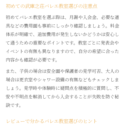
初めての武庫之荘バレエ教室選びの注意点
初めてバレエ教室を選ぶ際は、月謝や入会金、必要な道
具などの費用面も事前にしっかり確認しましょう。料金
体系が明確で、追加費用が発生しないかどうかは安心し
て通うための重要なポイントです。教室ごとに発表会や
イベントの有無も異なりますので、自分の希望に合った
内容かも確認が必要です。
また、子供の場合は安全面や保護者の見学可否、大人の
場合は更衣室やシャワー設備の有無などもチェックしま
しょう。見学時や体験時に疑問点を積極的に質問し、不
安や不明点を解消してから入会することが失敗を防ぐ秘
訣です。
レビューで分かるバレエ教室選びのヒント