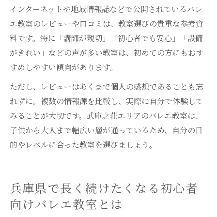
インターネットや地域情報誌などで公開されているバレ
エ教室のレビューや口コミは、教室選びの貴重な参考資
料です。特に「講師が親切」「初心者でも安心」「設備
がきれい」などの声が多い教室は、初めての方にもおす
すめしやすい傾向があります。
ただし、レビューはあくまで個人の感想であることも忘
れずに。複数の情報源を比較し、実際に自分で体験して
みることが大切です。武庫之荘エリアのバレエ教室は、
子供から大人まで幅広い層が通っているため、自分の目
的やレベルに合った教室を選びましょう。
兵庫県で長く続けたくなる初心者
向けバレエ教室とは