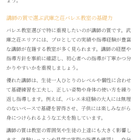
ょう。
講師の質で選ぶ武庫之荘バレエ教室の基礎力
バレエ教室選びで特に重視したいのが講師の質です。武
庫之荘エリアには、プロとしての実績や指導経験が豊富
な講師が在籍する教室が多く見られます。講師の経歴や
指導方針を事前に確認し、初心者への指導が丁寧かつ分
かりやすいかを重視しましょう。
優れた講師は、生徒一人ひとりのレベルや個性に合わせ
て基礎練習を工夫し、正しい姿勢や身体の使い方を繰り
返し指導します。例えば、バレエ未経験の大人には無理
のないペースで基礎を習得させ、子供には楽しみながら
身につけられるような工夫を施しています。
講師の質は教室の雰囲気や生徒の上達にも大きく影響し
ます。体験レッスンや見学で実際の指導を確認し、自分