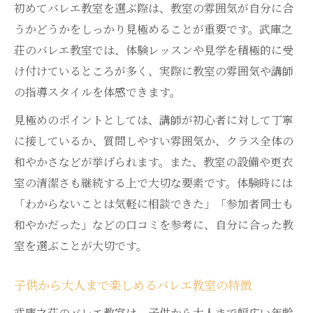
初めてバレエ教室を選ぶ際は、教室の雰囲気が自分に合
うかどうかをしっかり見極めることが重要です。武庫之
荘のバレエ教室では、体験レッスンや見学を積極的に受
け付けているところが多く、実際に教室の雰囲気や講師
の指導スタイルを体感できます。
見極めのポイントとしては、講師が初心者に対して丁寧
に接しているか、質問しやすい雰囲気か、クラス全体の
和やかさなどが挙げられます。また、教室の設備や更衣
室の清潔さも継続する上で大切な要素です。体験時には
「わからないことは気軽に相談できた」「参加者同士も
和やかだった」などの口コミを参考に、自分に合った教
室を選ぶことが大切です。
子供から大人まで楽しめるバレエ教室の特徴
武庫之荘のバレエ教室は、子供から大人まで幅広い年齢