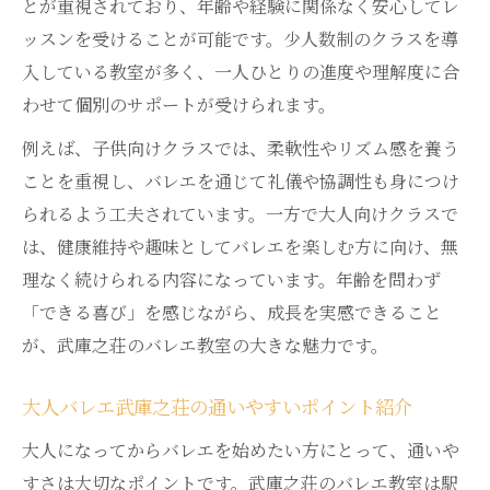
とが重視されており、年齢や経験に関係なく安心してレ
ッスンを受けることが可能です。少人数制のクラスを導
入している教室が多く、一人ひとりの進度や理解度に合
わせて個別のサポートが受けられます。
例えば、子供向けクラスでは、柔軟性やリズム感を養う
ことを重視し、バレエを通じて礼儀や協調性も身につけ
られるよう工夫されています。一方で大人向けクラスで
は、健康維持や趣味としてバレエを楽しむ方に向け、無
理なく続けられる内容になっています。年齢を問わず
「できる喜び」を感じながら、成長を実感できること
が、武庫之荘のバレエ教室の大きな魅力です。
大人バレエ武庫之荘の通いやすいポイント紹介
大人になってからバレエを始めたい方にとって、通いや
すさは大切なポイントです。武庫之荘のバレエ教室は駅