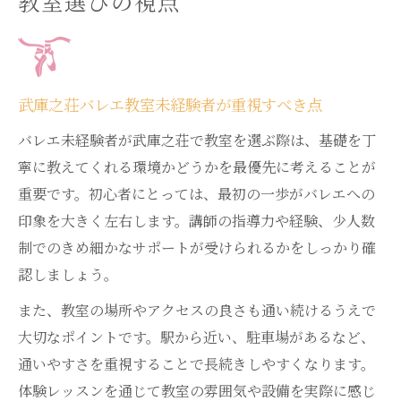
教室選びの視点
武庫之荘バレエ教室未経験者が重視すべき点
バレエ未経験者が武庫之荘で教室を選ぶ際は、基礎を丁
寧に教えてくれる環境かどうかを最優先に考えることが
重要です。初心者にとっては、最初の一歩がバレエへの
印象を大きく左右します。講師の指導力や経験、少人数
制でのきめ細かなサポートが受けられるかをしっかり確
認しましょう。
また、教室の場所やアクセスの良さも通い続けるうえで
大切なポイントです。駅から近い、駐車場があるなど、
通いやすさを重視することで長続きしやすくなります。
体験レッスンを通じて教室の雰囲気や設備を実際に感じ