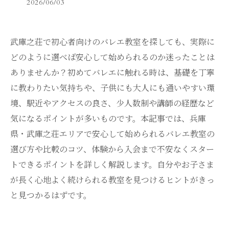
2026/06/03
武庫之荘で初心者向けのバレエ教室を探しても、実際に
どのように選べば安心して始められるのか迷ったことは
ありませんか？初めてバレエに触れる時は、基礎を丁寧
に教わりたい気持ちや、子供にも大人にも通いやすい環
境、駅近やアクセスの良さ、少人数制や講師の経歴など
気になるポイントが多いものです。本記事では、兵庫
県・武庫之荘エリアで安心して始められるバレエ教室の
選び方や比較のコツ、体験から入会まで不安なくスター
トできるポイントを詳しく解説します。自分やお子さま
が長く心地よく続けられる教室を見つけるヒントがきっ
と見つかるはずです。