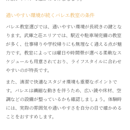
通いやすい環境が続くバレエ教室の条件
バレエ教室選びでは、通いやすい環境が長続きの鍵とな
ります。武庫之荘エリアでは、駅近や駐車場完備の教室
が多く、仕事帰りや学校帰りにも無理なく通える点が魅
力です。教室によっては曜日や時間帯が選べる柔軟なス
ケジュールも用意されており、ライフスタイルに合わせ
やすいのが特長です。
また、清潔で快適なスタジオ環境も重要なポイントで
す。バレエは繊細な動きを伴うため、広い鏡や床材、空
調などの設備が整っているかも確認しましょう。体験時
には、実際の雰囲気や通いやすさを自分の目で確かめる
ことをおすすめします。