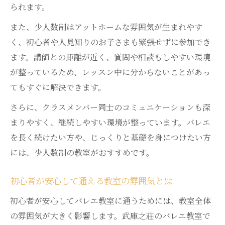
られます。
また、少人数制はアットホームな雰囲気が生まれやす
く、初心者や人見知りのお子さまも緊張せずに参加でき
ます。講師との距離が近く、質問や相談もしやすい環境
が整っているため、レッスン中に分からないことがあっ
てもすぐに解決できます。
さらに、クラスメンバー同士のコミュニケーションも深
まりやすく、継続しやすい環境が整っています。バレエ
を長く続けたい方や、じっくりと基礎を身につけたい方
には、少人数制の教室がおすすめです。
初心者が安心して通える教室の雰囲気とは
初心者が安心してバレエ教室に通うためには、教室全体
の雰囲気が大きく影響します。武庫之荘のバレエ教室で