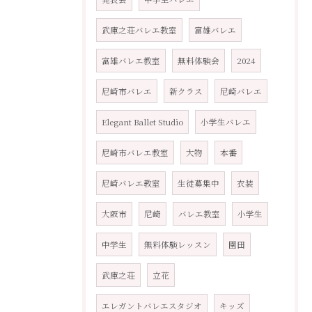
武庫之荘バレエ教室
富雄バレエ
富雄バレエ教室
無料体験会
2024
尼崎市バレエ
新クラス
尼崎バレエ
Elegant Ballet Studio
小学生バレエ
尼崎市バレエ教室
大物
本番
尼崎バレエ教室
生徒募集中
衣装
大阪市
尼崎
バレエ教室
小学生
中学生
無料体験レッスン
園田
武庫之荘
立花
エレガントバレエスタジオ
キッズ