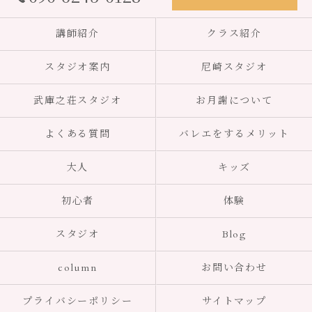
講師紹介
クラス紹介
スタジオ案内
尼崎スタジオ
武庫之荘スタジオ
お月謝について
よくある質問
バレエをするメリット
大人
キッズ
初心者
体験
スタジオ
Blog
column
お問い合わせ
プライバシーポリシー
サイトマップ