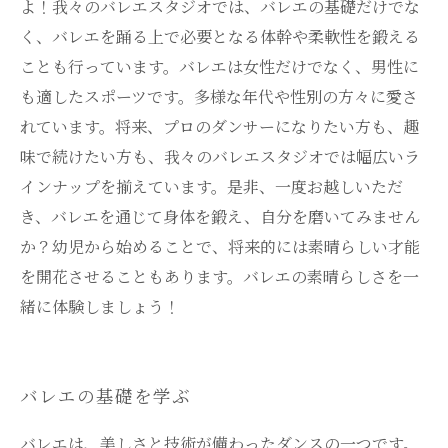
よ！我々のバレエスタジオでは、バレエの基礎だけでな
く、バレエを踊る上で必要となる体幹や柔軟性を鍛える
ことも行っています。バレエは女性だけでなく、男性に
も適したスポーツです。多様な年代や性別の方々に愛さ
れています。将来、プロのダンサーになりたい方も、趣
味で続けたい方も、我々のバレエスタジオでは幅広いラ
インナップを揃えています。是非、一度お越しいただ
き、バレエを通じて身体を鍛え、自分を磨いてみません
か？幼児から始めることで、将来的には素晴らしい才能
を開花させることもあります。バレエの素晴らしさを一
緒に体験しましょう！
バレエの基礎を学ぶ
バレエは、美しさと技術が備わったダンスの一つです。