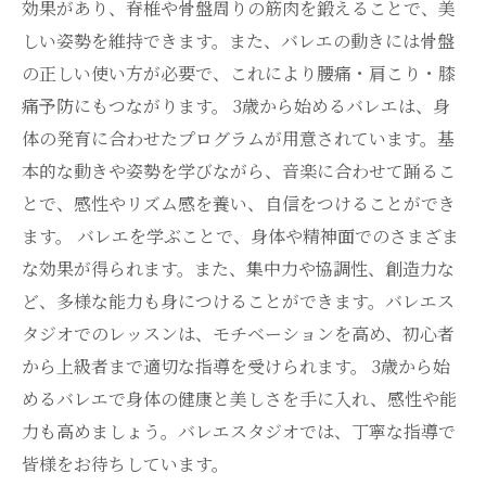
効果があり、脊椎や骨盤周りの筋肉を鍛えることで、美
しい姿勢を維持できます。また、バレエの動きには骨盤
の正しい使い方が必要で、これにより腰痛・肩こり・膝
痛予防にもつながります。 3歳から始めるバレエは、身
体の発育に合わせたプログラムが用意されています。基
本的な動きや姿勢を学びながら、音楽に合わせて踊るこ
とで、感性やリズム感を養い、自信をつけることができ
ます。 バレエを学ぶことで、身体や精神面でのさまざま
な効果が得られます。また、集中力や協調性、創造力な
ど、多様な能力も身につけることができます。バレエス
タジオでのレッスンは、モチベーションを高め、初心者
から上級者まで適切な指導を受けられます。 3歳から始
めるバレエで身体の健康と美しさを手に入れ、感性や能
力も高めましょう。バレエスタジオでは、丁寧な指導で
皆様をお待ちしています。