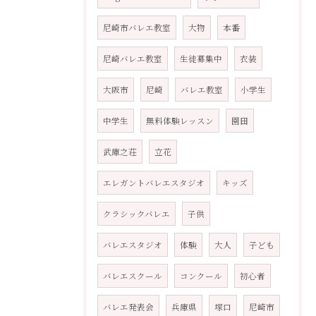
尼崎市バレエ教室
大物
本番
尼崎バレエ教室
生徒募集中
衣装
大阪市
尼崎
バレエ教室
小学生
中学生
無料体験レッスン
園田
武庫之荘
立花
エレガントバレエスタジオ
キッズ
クラシックバレエ
子供
バレエスタジオ
体験
大人
子ども
バレエスクール
コンクール
初心者
バレエ発表会
兵庫県
塚口
尼崎市