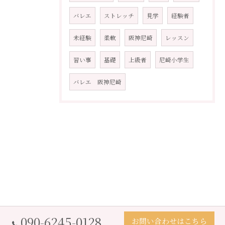
バレエ
ストレッチ
見学
経験者
未経験
柔軟
阪神尼崎
レッスン
習い事
基礎
上級者
尼崎小学生
バレエ 阪神尼崎
090-6245-0128
お問い合わせはこちら