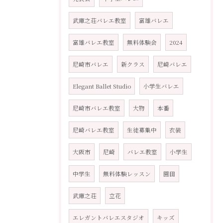
武庫之荘バレエ教室
富雄バレエ
富雄バレエ教室
無料体験会
2024
尼崎市バレエ
新クラス
尼崎バレエ
Elegant Ballet Studio
小学生バレエ
尼崎市バレエ教室
大物
本番
尼崎バレエ教室
生徒募集中
衣装
大阪市
尼崎
バレエ教室
小学生
中学生
無料体験レッスン
園田
武庫之荘
立花
エレガントバレエスタジオ
キッズ