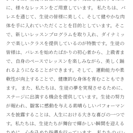
に、様々なレッスンをご用意しています。 私たちは、バ
レエを通じて、生徒の皆様に美しく、そして健やかな肉
体を手に入れていただくことを目的としています。そこ
で、新しいレッスンプログラムを取り入れ、ダイナミッ
クで楽しいクラスを提供しているのが特徴です。生徒の
皆様は、バレエを始めたばかりの初心者から、上級者ま
で、自身のペースでレッスンを楽しみながら、美しく踊
れるようになることができます。そして、運動能力や柔
軟性が向上することで、健康的な身体を育むこともでき
ます。 また、私たちは、生徒の夢を実現させるために、
ステージに出演する機会を提供しています。生徒の努力
が報われ、観客に感動を与える素晴らしいパフォーマン
スを披露することは、人生における大きな喜びの一つで
す。私たちは、生徒たちが舞台で輝かしい瞬間を迎える
ために、心を込めた指導を行っています。 私たちのバレ