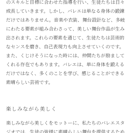
のスキルと目標に合わせた指導を行い、生徒たちは日々
成長していきます。しかし、バレエは単なる身体の鍛錬
だけではありません。音楽や衣装、舞台設計など、多岐
にわたる要素が組み合わさって、美しい舞台作品が生み
出されます。これらの要素を通じて、生徒たちは芸術的
なセンスを磨き、自己表現力も向上させていくのです。
また、くじけそうになった時には、仲間たちが励まして
くれる存在でもあります。バレエは、単に身体を鍛える
だけではなく、多くのことを学び、感じることができる
素晴らしい芸術です。
楽しみながら美しく
楽しみながら美しくをモットーに、私たちのバレエスタ
ジオでは、生徒の皆様に素晴らしい舞台を提供するため