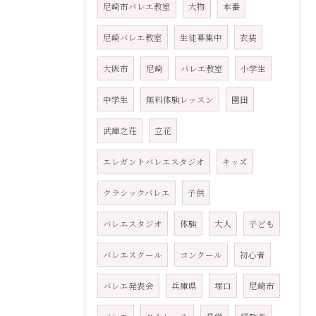
尼崎市バレエ教室
大物
本番
尼崎バレエ教室
生徒募集中
衣装
大阪市
尼崎
バレエ教室
小学生
中学生
無料体験レッスン
園田
武庫之荘
立花
エレガントバレエスタジオ
キッズ
クラシックバレエ
子供
バレエスタジオ
体験
大人
子ども
バレエスクール
コンクール
初心者
バレエ発表会
兵庫県
塚口
尼崎市