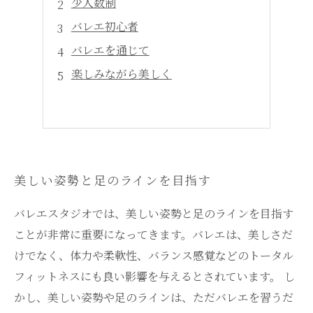
少人数制
バレエ初心者
バレエを通じて
楽しみながら美しく
美しい姿勢と足のラインを目指す
バレエスタジオでは、美しい姿勢と足のラインを目指す
ことが非常に重要になってきます。バレエは、美しさだ
けでなく、体力や柔軟性、バランス感覚などのトータル
フィットネスにも良い影響を与えるとされています。 し
かし、美しい姿勢や足のラインは、ただバレエを習うだ