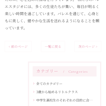
エスタジオには、多くの生徒たちが集い、毎日が明るく
楽しい時間を過ごしています。バレエを通じて、心身と
もに美しく、健やかな生活を送れるようになることを願
っています。
< 前のページ
一覧に戻る
次のページ >
カテゴリー
Categories
全てのカテゴリー
3歳から始めるリトルクラス
中学生高校生のそれぞれの目的に合わせたレッスン