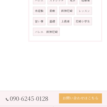
バレエ
ストレッチ
見学
経験者
未経験
柔軟
阪神尼崎
レッスン
習い事
基礎
上級者
尼崎小学生
バレエ 阪神尼崎
090-6245-0128
お問い合わせはこちら