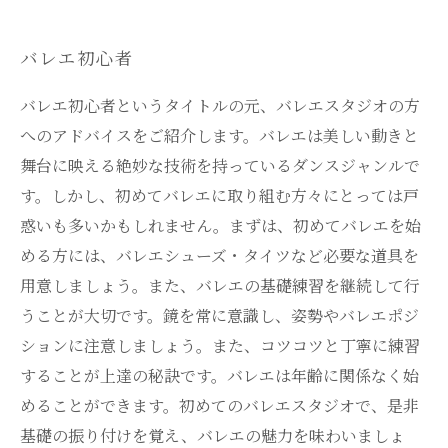
バレエ初心者
バレエ初心者というタイトルの元、バレエスタジオの方
へのアドバイスをご紹介します。バレエは美しい動きと
舞台に映える絶妙な技術を持っているダンスジャンルで
す。しかし、初めてバレエに取り組む方々にとっては戸
惑いも多いかもしれません。まずは、初めてバレエを始
める方には、バレエシューズ・タイツなど必要な道具を
用意しましょう。また、バレエの基礎練習を継続して行
うことが大切です。鏡を常に意識し、姿勢やバレエポジ
ションに注意しましょう。また、コツコツと丁寧に練習
することが上達の秘訣です。バレエは年齢に関係なく始
めることができます。初めてのバレエスタジオで、是非
基礎の振り付けを覚え、バレエの魅力を味わいましょ