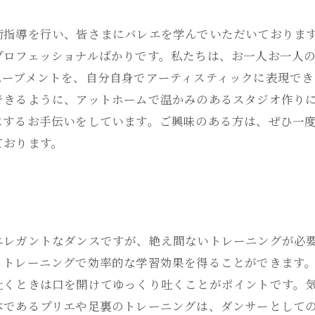
術指導を行い、皆さまにバレエを学んでいただいておりま
プロフェッショナルばかりです。私たちは、お一人お一人
ムーブメントを、自分自身でアーティスティックに表現でき
できるように、アットホームで温かみのあるスタジオ作り
にするお手伝いをしています。ご興味のある方は、ぜひ一
ております。
エレガントなダンスですが、絶え間ないトレーニングが必
るトレーニングで効率的な学習効果を得ることができます。
吐くときは口を開けてゆっくり吐くことがポイントです。
本であるプリエや足裏のトレーニングは、ダンサーとしての