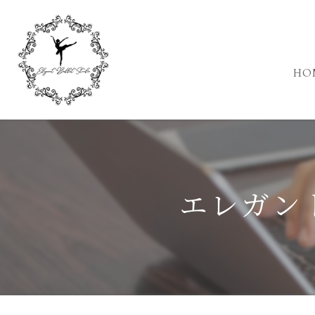
HO
エレガン