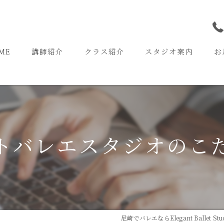
ME
講師紹介
クラス紹介
スタジオ案内
お
尼崎スタジオ
武庫之荘スタジオ
トバレエスタジオのこ
尼崎でバレエならElegant Ballet Stu