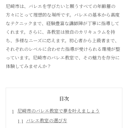
尼崎市は、バレエを学びたいと願うすべての年齢層の
方々にとって理想的な場所です。バレエの基本から高度
なテクニックまで、経験豊富な講師陣が丁寧に指導して
くれます。さらに、各教室は独自のカリキュラムを持
ち、多様なニーズに応えます。初心者から上級者まで、
それぞれのレベルに合わせた指導が受けられる環境が整
っています。尼崎市のバレエ教室で、その魅力を存分に
体験してみませんか？
目次
尼崎市のバレエ教室で夢を叶えましょう
バレエ教室の選び方