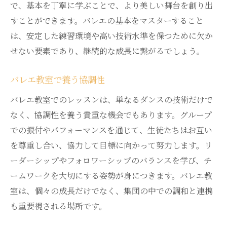
で、基本を丁寧に学ぶことで、より美しい舞台を創り出
すことができます。バレエの基本をマスターすること
は、安定した練習環境や高い技術水準を保つために欠か
せない要素であり、継続的な成長に繋がるでしょう。
バレエ教室で養う協調性
バレエ教室でのレッスンは、単なるダンスの技術だけで
なく、協調性を養う貴重な機会でもあります。グループ
での振付やパフォーマンスを通じて、生徒たちはお互い
を尊重し合い、協力して目標に向かって努力します。リ
ーダーシップやフォロワーシップのバランスを学び、チ
ームワークを大切にする姿勢が身につきます。バレエ教
室は、個々の成長だけでなく、集団の中での調和と連携
も重要視される場所です。