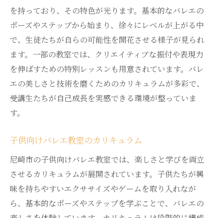
を持っており、その特色が光ります。基本的なバレエの
ポーズやステップから始まり、徐々にレベルが上がる中
で、生徒たちが自らの可能性を開花させる様子が見られ
ます。一部の教室では、クリエイティブな振付や表現力
を伸ばすための特別レッスンも用意されています。バレ
エの美しさと技術を磨くためのカリキュラムが多彩で、
受講生たちが自己成長を実感できる環境が整っていま
す。
子供向けバレエ教室のカリキュラム
尼崎市の子供向けバレエ教室では、楽しさと学びを両立
させるカリキュラムが展開されています。子供たちが興
味を持ちやすいエクササイズやゲームを取り入れなが
ら、基本的なポーズやステップを学ぶことで、バレエの
楽しさを体験しています。カリキュラムは段階的に構成