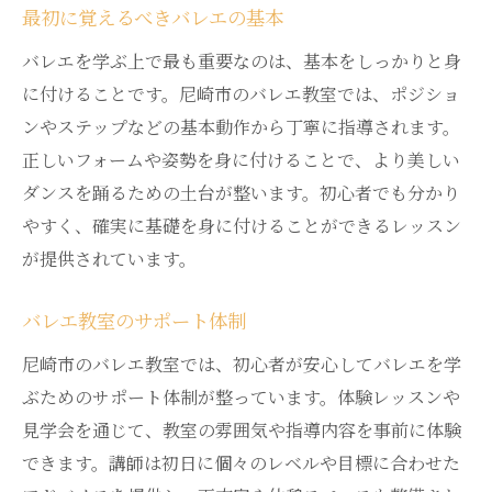
最初に覚えるべきバレエの基本
バレエを学ぶ上で最も重要なのは、基本をしっかりと身
に付けることです。尼崎市のバレエ教室では、ポジショ
ンやステップなどの基本動作から丁寧に指導されます。
正しいフォームや姿勢を身に付けることで、より美しい
ダンスを踊るための土台が整います。初心者でも分かり
やすく、確実に基礎を身に付けることができるレッスン
が提供されています。
バレエ教室のサポート体制
尼崎市のバレエ教室では、初心者が安心してバレエを学
ぶためのサポート体制が整っています。体験レッスンや
見学会を通じて、教室の雰囲気や指導内容を事前に体験
できます。講師は初日に個々のレベルや目標に合わせた