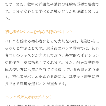
です。また、教室の雰囲気や講師の経験も重要な要素で
教室
す。自分が安心して学べる環境かどうかを確認しましょ
初心者向けバレエクラスの特徴
う。
最初に覚えるべきバレエの基本
バレエ教室のサポート体制
初心者がバレエを始める際のポイント
初心者がバレエを続けるコツ
バレエを始める初心者にとって大切なのは、基礎からし
バレエ教室での初めてのステップ
っかりと学ぶことです。尼崎市のバレエ教室では、初心
初心者向けのバレエレッスンの流れ
者向けのレッスンが充実しており、基本的なポジション
や動作を丁寧に指導してくれます。また、細かな動作や
尼崎市のバレエ教室で高度なテクニックを学ぶ
体の使い方にも焦点を当てて指導している教室もありま
方法
す。初心者がバレエを始める際には、基礎から着実に成
上級者向けバレエレッスンの内容
長できる環境を選ぶことが重要です。
テクニック向上のための練習法
バレエ教室での個別指導の効果
バレエ教室の魅力ポイント
高度なバレエテクニックを学ぶためのステ