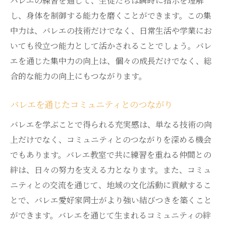
バレエの練習を通じて、生徒たちは瞬時に指示を理解
し、身体を制御する能力を磨くことができます。この集
中力は、バレエの技術だけでなく、日常生活や学業にお
いても役立つ能力として活かされることでしょう。バレ
エを通じた集中力の向上は、個々の成長だけでなく、総
合的な能力の向上にもつながります。
バレエを通じたコミュニティとのつながり
バレエを学ぶことで得られる充実感は、単なる技術の向
上だけでなく、コミュニティとのつながりを深める機会
でもあります。バレエ教室で共に練習を重ねる仲間との
絆は、日々の努力を支える力となります。また、コミュ
ニティとの交流を通じて、地域の文化活動に貢献するこ
とで、バレエ愛好家同士がより強い結びつきを築くこと
ができます。バレエを通じて生まれるコミュニティの絆