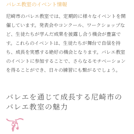
バレエ教室のイベント情報
験しよう
尼崎市のバレエ教室では、定期的に様々なイベントを開
バレエ教室での交流の場
催しています。発表会やコンクール、ワークショップな
バレエを通じた新たな出会い
ど、生徒たちが学んだ成果を披露し合う機会が豊富で
バレエ教室でのチームワークの重要性
す。これらのイベントは、生徒たちが舞台で自信を持
バレエ教室での成長の記録
ち、成長を実感する絶好の機会となります。バレエ教室
バレエ教室での楽しいイベント
のイベントに参加することで、さらなるモチベーション
バレエ教室での目標設定と達成
を得ることができ、日々の練習にも繋がるでしょう。
バレエを通じて成長する尼崎市の
バレエ教室の魅力