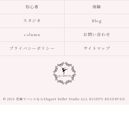
初心者
体験
スタジオ
Blog
column
お問い合わせ
プライバシーポリシー
サイトマップ
© 2026 尼崎でバレエならElegant Ballet Studio ALL RIGHTS RESERVED.