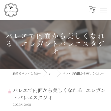
バレエで内面から美しくなれ
る | エレガントバレエスタジ
オ
尼崎でバレエならElegant Ballet Studio
column
バレエで内面から美しくなれる | エレガントバレエスタジオ
バレエで内面から美しくなれる | エレガン
トバレエスタジオ
2023/12/08