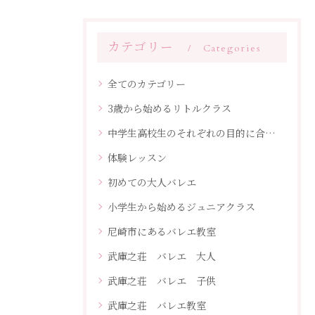
カテゴリー
Categories
全てのカテゴリー
3歳から始めるリトルクラス
中学生高校生のそれぞれの目的に合わせたレッスン
体験レッスン
初めての大人バレエ
小学生から始めるジュニアクラス
尼崎市にあるバレエ教室
武庫之荘 バレエ 大人
武庫之荘 バレエ 子供
武庫之荘 バレエ教室