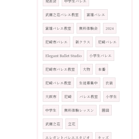
発表会
中学生バレエ
武庫之荘バレエ教室
富雄バレエ
富雄バレエ教室
無料体験会
2024
尼崎市バレエ
新クラス
尼崎バレエ
Elegant Ballet Studio
小学生バレエ
尼崎市バレエ教室
大物
本番
尼崎バレエ教室
生徒募集中
衣装
大阪市
尼崎
バレエ教室
小学生
中学生
無料体験レッスン
園田
武庫之荘
立花
エレガントバレエスタジオ
キッズ