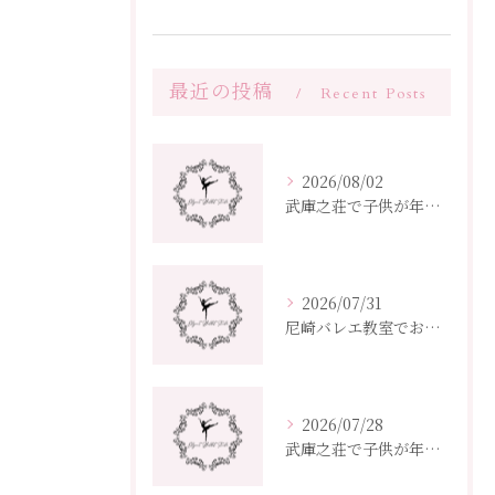
最近の投稿
Recent Posts
2026/08/02
武庫之荘で子供が年度から始めるバレエ教室選びとクラス編成ポイント
2026/07/31
尼崎バレエ教室でおすすめ兵庫県の選び方と子供大人向け通いやすさ比較
2026/07/28
武庫之荘で子供が年度ごとに通えるバレエ教室選びガイド