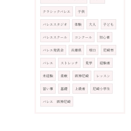
クラシックバレエ
子供
バレエスタジオ
体験
大人
子ども
バレエスクール
コンクール
初心者
バレエ発表会
兵庫県
塚口
尼崎市
バレエ
ストレッチ
見学
経験者
未経験
柔軟
阪神尼崎
レッスン
習い事
基礎
上級者
尼崎小学生
バレエ 阪神尼崎