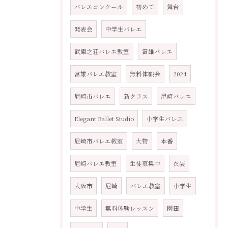
バレエコンクール
初めて
舞台
発表会
中学生バレエ
武庫之荘バレエ教室
富雄バレエ
富雄バレエ教室
無料体験会
2024
尼崎市バレエ
新クラス
尼崎バレエ
Elegant Ballet Studio
小学生バレエ
尼崎市バレエ教室
大物
本番
尼崎バレエ教室
生徒募集中
衣装
大阪市
尼崎
バレエ教室
小学生
中学生
無料体験レッスン
園田